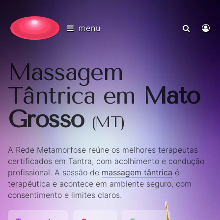
menu
Massagem
Tântrica em
Mato
Grosso
(MT)
A Rede Metamorfose reúne os melhores terapeutas
certificados em Tantra, com acolhimento e condução
profissional. A sessão de
massagem tântrica
é
terapêutica e acontece em ambiente seguro, com
consentimento e limites claros.