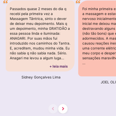
Passados quase 2 meses do dia q
Foi minha primeira 
recebi pela primeira vez a
a massagem e esta
Massagem Tântrica, sinto o dever
nervoso inicialmente
de deixar meu depoimento. Mais q
inicial me deixou ma
um depoimento, minha GRATIDÃO a
destravando alguns
essa pessoa linda e iluminada:
(não tão bons) que
ANAGARI. Por suas mãos fui
adormecidos. A mas
introduzido nos caminhos do Tantra.
causou reações ines
E, acreditem, mudou minha vida. Eu
uma corrente elétri
não sabia q não sabia nada. Sério.
meu corpo e desper
Anagari me levou a algum luga...
sensações maravilh
...
+ leia mais
Sidney Gonçalves Lima
JOEL OL