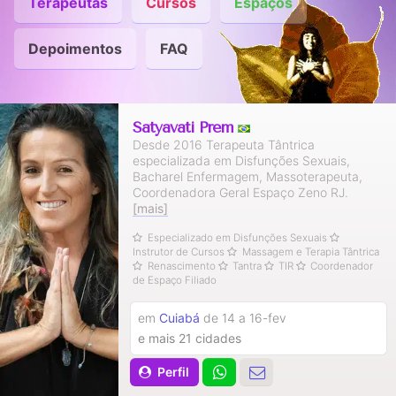
Terapeutas
Cursos
Espaços
Depoimentos
FAQ
Satyavati Prem
Desde 2016 Terapeuta Tântrica
especializada em Disfunções Sexuais,
Bacharel Enfermagem, Massoterapeuta,
Coordenadora Geral Espaço Zeno RJ.
[mais]
Especializado em Disfunções Sexuais
Instrutor de Cursos
Massagem e Terapia Tântrica
Renascimento
Tantra
TIR
Coordenador
de Espaço Filiado
em
Cuiabá
de 14 a 16-fev
e mais 21 cidades
Perfil