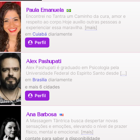
Paula Emanuela
Encontrei no Tantra um Caminho da cura, amor e
respeito ao corpo.Hoje auxílio outras pessoas a
experienciar essa maravilha.
[mais]
em
Cuiabá
diariamente
Perfil
Alex Pashupati
Alex Pashupati é graduado em Psicologia pela
Universidade Federal do Espirito Santo desde
[...]
em
Brasilia
diariamente
e mais 6 cidades
Perfil
Ana Barbosa
A Massagem Tântrica busca despertar novas
sensações e emoções, elevando o nível de prazer
físico, mental e emocional.
[mais]
contate para saber a disponibilidade