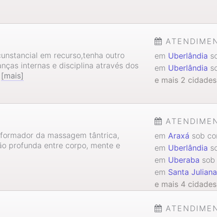
ATENDIME
cunstancial em recurso,tenha outro
em
Uberlândia
so
nças internas e disciplina através dos
em
Uberlândia
so
s
[mais]
e mais 2 cidades
ATENDIME
sformador da massagem tântrica,
em
Araxá
sob co
o profunda entre corpo, mente e
em
Uberlândia
so
em
Uberaba
sob 
em
Santa Juliana
e mais 4 cidades
ATENDIME