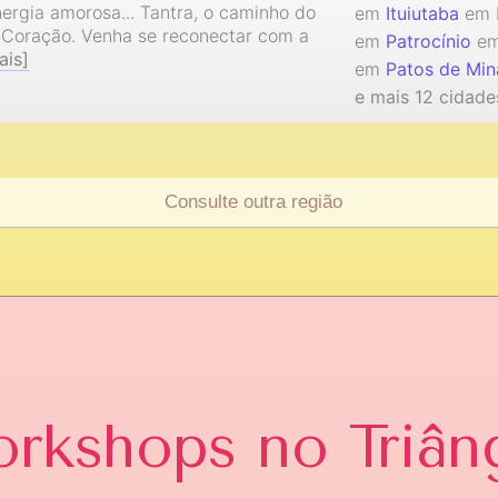
ergia amorosa... Tantra, o caminho do
em
Ituiutaba
em 
 Coração. Venha se reconectar com a
em
Patrocínio
em
ais]
em
Patos de Min
e mais 12 cidade
orkshops
no Triân