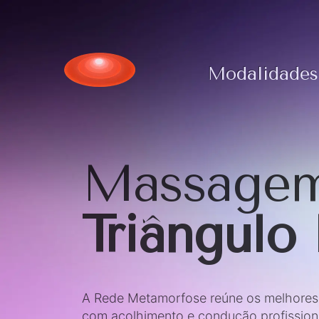
Modalidades
Massagem
Triângulo
A Rede Metamorfose reúne os melhores t
com acolhimento e condução profission