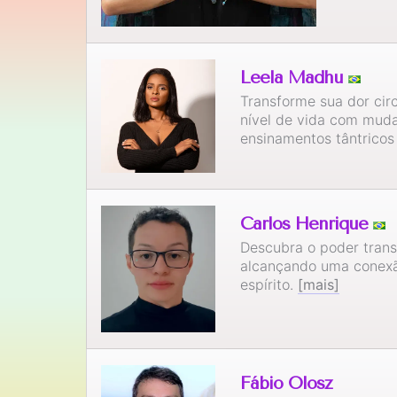
Leela Madhu
Transforme sua dor cir
nível de vida com muda
ensinamentos tântrico
Carlos Henrique
Descubra o poder tran
alcançando uma conexã
espírito.
[mais]
Fábio Olosz