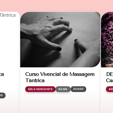
ca
Curso Vivencial de Massagem
DE
Tântrica
Ca
22/AGO
BELO HORIZONTE
BH MG
BE
GO