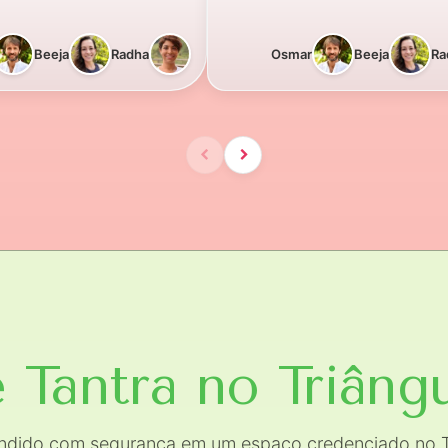
Beeja
Radha
Osmar
Beeja
Ra
 Tantra
no Triâng
endido com segurança em um espaço credenciado no T