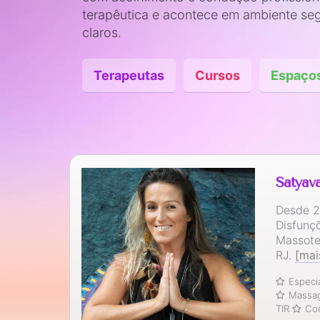
terapêutica e acontece em ambiente seg
claros.
Terapeutas
Cursos
Espaço
Satyav
Desde 2
Disfunç
Massote
RJ.
[mai
Especi
Massag
TIR
Coo