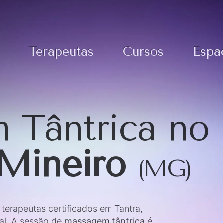
Terapeutas
Cursos
Espa
 Tântrica no
 Mineiro
(MG)
erapeutas certificados em Tantra,
al. A sessão de
massagem tântrica
é