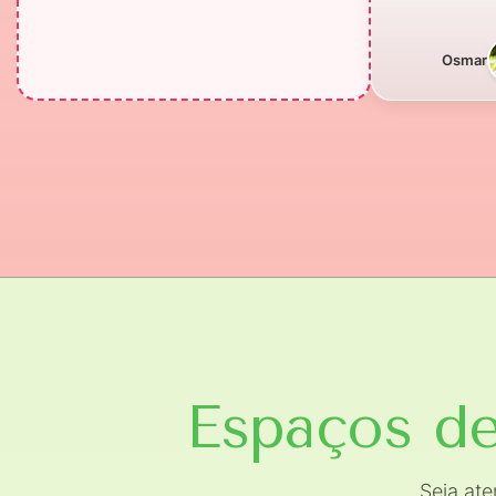
Osmar
Espaços de
Seja at