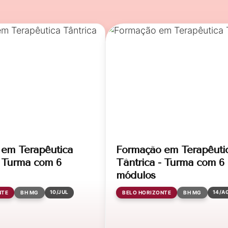
em Terapêutica
Formação em Terapêuti
- Turma com 6
Tântrica - Turma com 6
módulos
10/JUL
14/A
NTE
BH MG
BELO HORIZONTE
BH MG