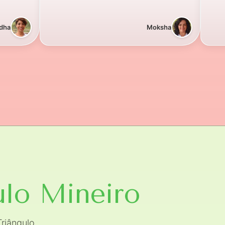
dha
Moksha
ulo Mineiro
riângulo