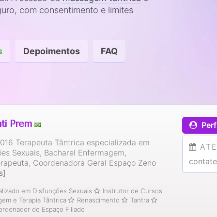
uro, com consentimento e limites
s
Depoimentos
FAQ
ati Prem
Perf
016 Terapeuta Tântrica especializada em
AT
ões Sexuais, Bacharel Enfermagem,
contate
rapeuta, Coordenadora Geral Espaço Zeno
s]
alizado em Disfunções Sexuais
Instrutor de Cursos
em e Terapia Tântrica
Renascimento
Tantra
rdenador de Espaço Filiado