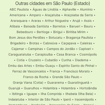
Outras cidades em São Paulo (Estado)
ABC Paulista
•
Águas de Lindóia
•
Alphaville
•
Alumínio
•
Americana
•
Amparo
•
Araçatuba
•
Araçoiaba da Serra
•
Araraquara
•
Araras
•
Arthur Nogueira
•
Arujá
•
Assis
•
Atibaia
•
Baixada Santista
•
Barretos
•
Barueri
•
Bauru
•
Bebedouro
•
Bertioga
•
Birigui
•
Biritiba Mirim
•
Bom Jesus dos Perdões
•
Botucatu
•
Bragança Paulista
•
Brigadeiro
•
Brotas
•
Cabreúva
•
Caçapava
•
Caieiras
•
Cajamar
•
Campinas
•
Campos do Jordão
•
Capivari
•
Caraguatatuba
•
Carapicuíba
•
Casa Branca
•
Cosmópolis
•
Cotia
•
Cruzeiro
•
Cubatão
•
Cunha
•
Diadema
•
Embu das Artes
•
Embu-Guaçu
•
Espirito Santo do Pinhal
•
Ferraz de Vasconcelos
•
Franca
•
Francisco Morato
•
Franco da Rocha
•
Grande São Paulo
•
Granja Viana (Cotia)
•
Guararema
•
Guaratinguetá
•
Guarujá
•
Guarulhos
•
Holambra
•
Holambra
•
Hortolândia
•
Ibitinga
•
Iguape
•
Ilha Comprida
•
Ilhabela (Ilha Bela)
•
Indaiatuba
•
Interior de São Paulo
•
Iperó
•
Iracemápolis
•
Itamambuca
•
Itanhaém
•
Itapecerica da Serra
•
Itapevi
•