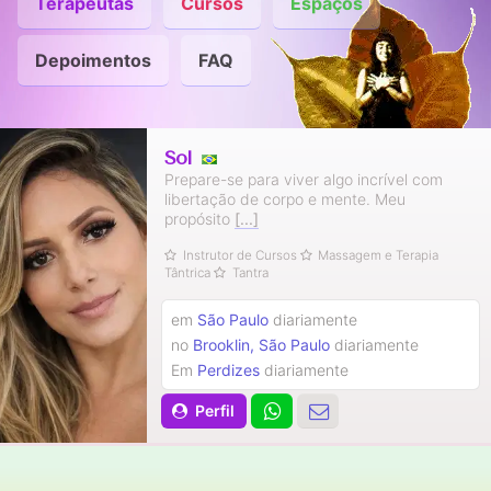
Terapeutas
Cursos
Espaços
Depoimentos
FAQ
Sol
Prepare-se para viver algo incrível com
libertação de corpo e mente. Meu
propósito
[...]
Instrutor de Cursos
Massagem e Terapia
Tântrica
Tantra
em
São Paulo
diariamente
no
Brooklin, São Paulo
diariamente
Em
Perdizes
diariamente
Perfil