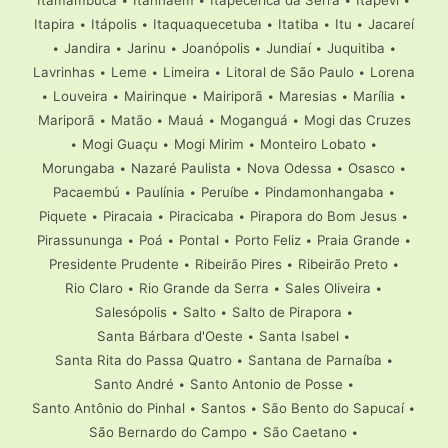
Itapira
•
Itápolis
•
Itaquaquecetuba
•
Itatiba
•
Itu
•
Jacareí
•
Jandira
•
Jarinu
•
Joanópolis
•
Jundiaí
•
Juquitiba
•
Lavrinhas
•
Leme
•
Limeira
•
Litoral de São Paulo
•
Lorena
•
Louveira
•
Mairinque
•
Mairiporã
•
Maresias
•
Marília
•
Mariporã
•
Matão
•
Mauá
•
Moganguá
•
Mogi das Cruzes
•
Mogi Guaçu
•
Mogi Mirim
•
Monteiro Lobato
•
Morungaba
•
Nazaré Paulista
•
Nova Odessa
•
Osasco
•
Pacaembú
•
Paulínia
•
Peruíbe
•
Pindamonhangaba
•
Piquete
•
Piracaia
•
Piracicaba
•
Pirapora do Bom Jesus
•
Pirassununga
•
Poá
•
Pontal
•
Porto Feliz
•
Praia Grande
•
Presidente Prudente
•
Ribeirão Pires
•
Ribeirão Preto
•
Rio Claro
•
Rio Grande da Serra
•
Sales Oliveira
•
Salesópolis
•
Salto
•
Salto de Pirapora
•
Santa Bárbara d'Oeste
•
Santa Isabel
•
Santa Rita do Passa Quatro
•
Santana de Parnaíba
•
Santo André
•
Santo Antonio de Posse
•
Santo Antônio do Pinhal
•
Santos
•
São Bento do Sapucaí
•
São Bernardo do Campo
•
São Caetano
•