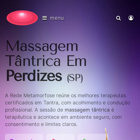
menu
Massagem
Tântrica Em
Perdizes
(SP)
A Rede Metamorfose reúne os melhores terapeutas
certificados em Tantra, com acolhimento e condução
profissional. A sessão de
massagem tântrica
é
terapêutica e acontece em ambiente seguro, com
consentimento e limites claros.