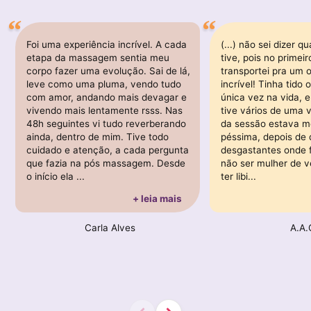
Foi uma experiência incrível. A cada
(...) não sei dizer 
etapa da massagem sentia meu
tive, pois no primeir
corpo fazer uma evolução. Sai de lá,
transportei pra um 
leve como uma pluma, vendo tudo
incrível! Tinha tid
com amor, andando mais devagar e
única vez na vida, 
vivendo mais lentamente rsss. Nas
tive vários de uma v
48h seguintes vi tudo reverberando
da sessão estava m
ainda, dentro de mim. Tive todo
péssima, depois de
cuidado e atenção, a cada pergunta
desgastantes onde f
que fazia na pós massagem. Desde
não ser mulher de v
o início ela ...
ter libi...
+ leia mais
Carla Alves
A.A.