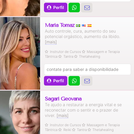
Perfil
Maria Tomaz
Auto controle, cura, aumento do seu
potencial orgástico, aumento da libido.
[mais]
Instrutor de Cursos
Massagem e Terapia
Tântrica
Tantra
Thetahealing
contate para saber a disponibilidade
Perfil
Sagari Geovana
Te ajudo a restaurar a energia vital e se
reconectar com o sentir e o prazer de
viver.
[mais]
Instrutor de Cursos
Massagem e Terapia
Tântrica
Reiki
Tantra
Thetahealing