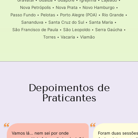
Gravataí
•
Guaíba
•
Guaporé
•
Igrejinha
•
Lajeado
•
Nova Petrópolis
•
Nova Prata
•
Novo Hamburgo
•
Passo Fundo
•
Pelotas
•
Porto Alegre (POA)
•
Rio Grande
•
Sananduva
•
Santa Cruz do Sul
•
Santa Maria
•
São Francisco de Paula
•
São Leopoldo
•
Serra Gaúcha
•
Torres
•
Vacaria
•
Viamão
Depoimentos de
Praticantes
Vamos lá... nem sei por onde
Foram duas sessões 