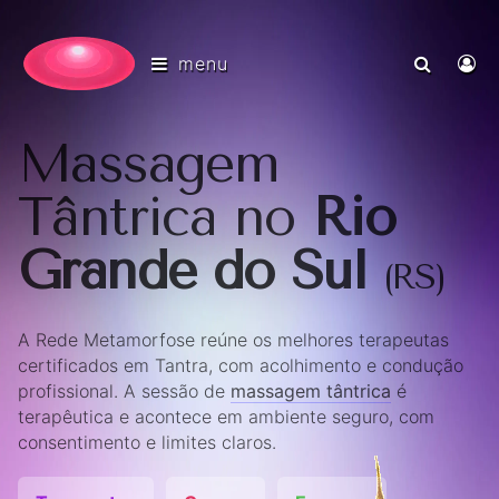
menu
Massagem
Tântrica no
Rio
Grande do Sul
(RS)
A Rede Metamorfose reúne os melhores terapeutas
certificados em Tantra, com acolhimento e condução
profissional. A sessão de
massagem tântrica
é
terapêutica e acontece em ambiente seguro, com
consentimento e limites claros.