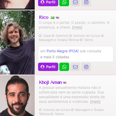
Perfil
Rico
O corpo é o portal. O prazer, o caminho. A
presença, a chave.
[mais]
Casal
Delerium
Instrutor de Cursos
Massagem e Terapia Tântrica
Tantra
em
Porto Alegre (POA)
sob consulta
e mais 5 cidades
Perfil
Khoji Aman
A pessoa sexualmente madura não é
sofisticada nem se sente culpada. Sua
sexualidade é uma expressão direta de
seus sentimentos e vivências.
[mais]
Instrutor de Cursos
Massagem e Terapia
Tântrica
Tantra