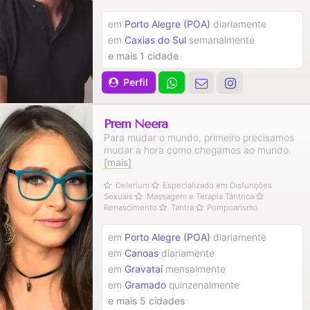
em
Porto Alegre (POA)
diariamente
em
Caxias do Sul
semanalmente
e mais 1 cidade
Perfil
Prem Neera
Para mudar o mundo, primeiro precisamos
mudar a hora como chegamos ao mundo.
[mais]
Delerium
Especializado em Disfunções
Sexuais
Massagem e Terapia Tântrica
Renascimento
Tantra
Pompoarismo
em
Porto Alegre (POA)
diariamente
em
Canoas
diariamente
em
Gravataí
mensalmente
em
Gramado
quinzenalmente
e mais 5 cidades