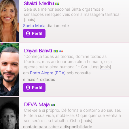
Shakti Madhu
Seja sua melhor escolha! Sinta orgasmos e
sensações inesquecíveis com a massagem tantrica!
[mais]
Santa Maria
diariamente
Perfil
Dhyan Bahvti
“Conheça todas as teorias, domine todas as
técnicas, mas ao tocar uma alma humana, seja
apenas outra alma humana.” - Carl Jung
[mais]
em
Porto Alegre (POA)
sob consulta
e mais 4 cidades
Perfil
DEVĀ Mājā
Crie-se a si próprio. Dê forma e contorno ao seu ser.
Pinte a sua vida, molde-se. O que quer que venha a
ser, será o seu trabalho. Osho
[mais]
contate para saber a disponibilidade