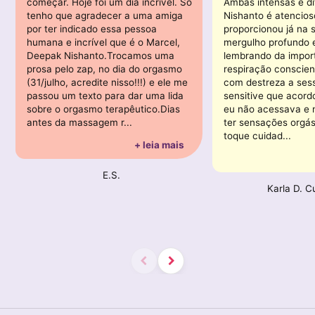
começar. Hoje foi um dia incrível. Só
Ambas intensas e di
tenho que agradecer a uma amiga
Nishanto é atencio
por ter indicado essa pessoa
proporcionou já na 
humana e incrível que é o Marcel,
mergulho profundo
Deepak Nishanto.Trocamos uma
lembrando da impor
prosa pelo zap, no dia do orgasmo
respiração conscien
(31/julho, acredite nisso!!!) e ele me
com destreza a ses
passou um texto para dar uma lida
sensitive que acord
sobre o orgasmo terapêutico.Dias
eu não acessava e m
antes da massagem r...
ter sensações orgás
toque cuidad...
+ leia mais
E.S.
Karla D. C