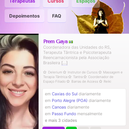
Terapeutas
Cursos
Espaços
Depoimentos
FAQ
Prem Gaya
Coordenadora das Unidades do RS,
Terapeuta Tântrica e Psicoterapeuta
Reencarnacionista pela Associação
Brasileira
[...]
Delerium
Instrutor de Cursos
Massagem e
Terapia Tântrica
Tantra
Coordenador de
Espaço Filiado
Barras de Access
Reiki
em
Caxias do Sul
diariamente
em
Porto Alegre (POA)
diariamente
em
Canoas
diariamente
em
Passo Fundo
mensalmente
e mais 3 cidades