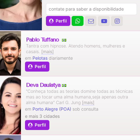
contate para saber a disponibilidade
Perfil
Pablo Tuffano
Tantra com hipnose. Atendo homens, mulheres e
casais.
[mais]
em
Pelotas
diariamente
Perfil
Deva Daulatya
"Conheça todas as teorias domine todas as técnicas
mas ao tocar uma alma humana,seja apenas outra
alma humana" Carl G. Jung
[mais]
em
Porto Alegre (POA)
sob consulta
e mais 3 cidades
Perfil