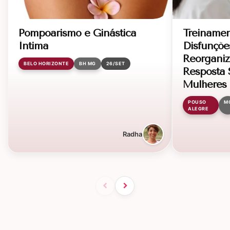
Pompoarismo e Ginástica
Treinamen
Íntima
Disfunçõe
Reorganiz
BELO HORIZONTE
BH MG
26/SET
Resposta 
Mulheres
POUSO
M
ALEGRE
Radha