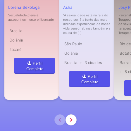
Lorena Sexóloga
Asha
Josy P
Sexualidade plena é
"A sexualidade está na raiz do
Psicanal
autoconhecimento e liberdade
nosso ser. É a fonte das mais
Terapeu
intensas experiências de nossa
da sexu
vida sensorial, mas também é a
terapeut
Brasilia
causa de [..]
Terapeu
Goiânia
São Paulo
Rio de
Itacaré
Goiânia
Botaf
Brasilia
+
3 cidades
Barra 
Perfil
Completo
+
6 c
Perfil
Completo