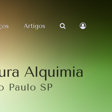
ços
Artigos
ura Alquimia
ão Paulo SP