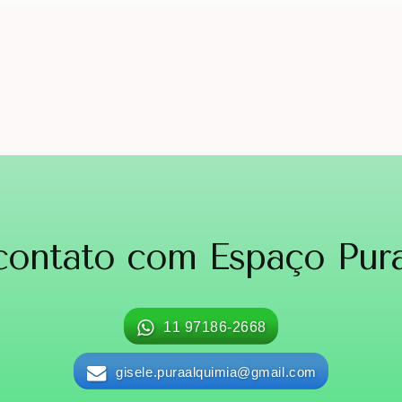
 contato com
Espaço Pura
11 97186-2668
gisele.puraalquimia@gmail.com