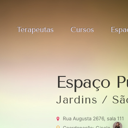
Terapeutas
Cursos
Espa
Espaço P
Jardins / S
Rua Augusta 2676, sala 111
Coordenação:
Gisele