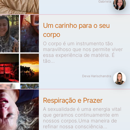
Gabriela
Um carinho para o seu
corpo
O corpo é um instrumento tão
maravilhoso que nos permite viver
essa experiência de matéria. É
tão...
Deva Harischandra
Respiração e Prazer
A sexualidade é uma energia vital
que geramos continuamente em
nossos corpos.Uma maneira de
refinar nossa consciência...