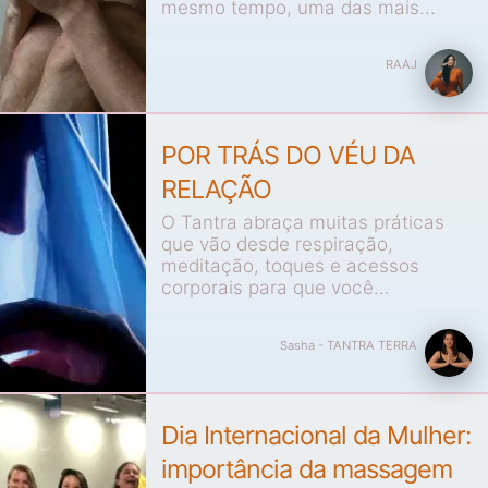
mesmo tempo, uma das mais...
RAAJ
POR TRÁS DO VÉU DA
RELAÇÃO
O Tantra abraça muitas práticas
que vão desde respiração,
meditação, toques e acessos
corporais para que você...
Sasha - TANTRA TERRA
Dia Internacional da Mulher:
importância da massagem