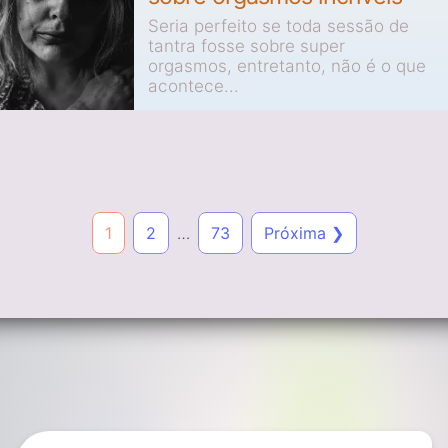
Seria perfeito se toda sessão de
tantra fosse sobre super
orgasmos, entretanto, não é o que
acontece...
1
2
…
73
Próxima ❯