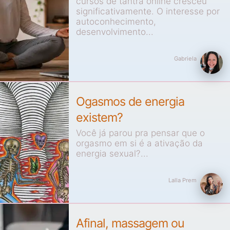
cursos de tantra online cresceu
significativamente. O interesse por
autoconhecimento,
desenvolvimento...
Gabriela
Ogasmos de energia
existem?
Você já parou pra pensar que o
orgasmo em si é a ativação da
energia sexual?...
Lalla Prem
Afinal, massagem ou