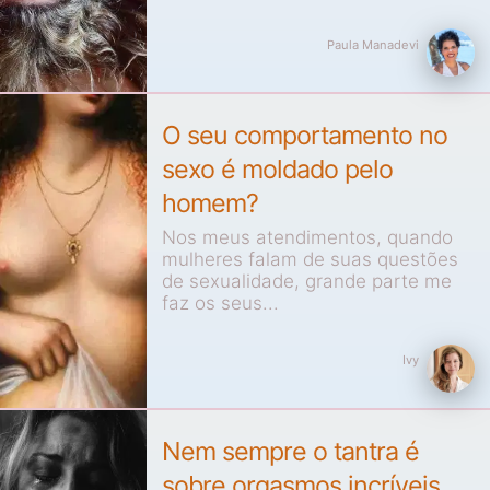
Paula Manadevi
O seu comportamento no
sexo é moldado pelo
homem?
Nos meus atendimentos, quando
mulheres falam de suas questões
de sexualidade, grande parte me
faz os seus...
Ivy
Nem sempre o tantra é
sobre orgasmos incríveis