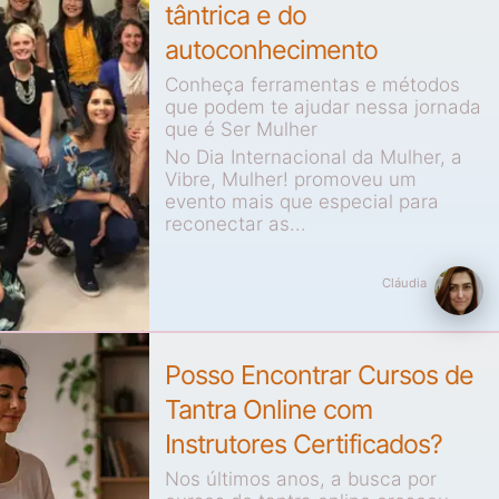
tântrica e do
autoconhecimento
Conheça ferramentas e métodos
que podem te ajudar nessa jornada
que é Ser Mulher
No Dia Internacional da Mulher, a
Vibre, Mulher! promoveu um
evento mais que especial para
reconectar as...
Cláudia
Posso Encontrar Cursos de
Tantra Online com
Instrutores Certificados?
Nos últimos anos, a busca por