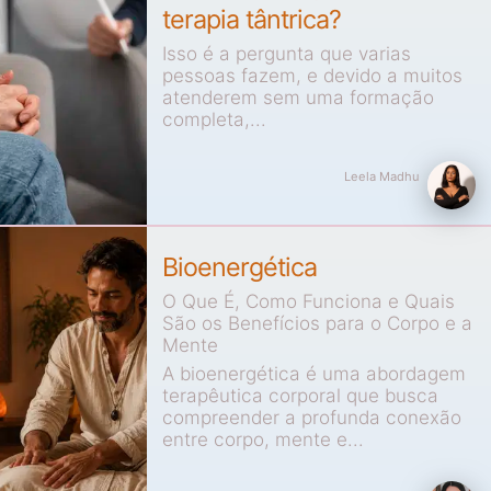
terapia tântrica?
Isso é a pergunta que varias
pessoas fazem, e devido a muitos
atenderem sem uma formação
completa,...
Leela Madhu
Bioenergética
O Que É, Como Funciona e Quais
São os Benefícios para o Corpo e a
Mente
A bioenergética é uma abordagem
terapêutica corporal que busca
compreender a profunda conexão
entre corpo, mente e...