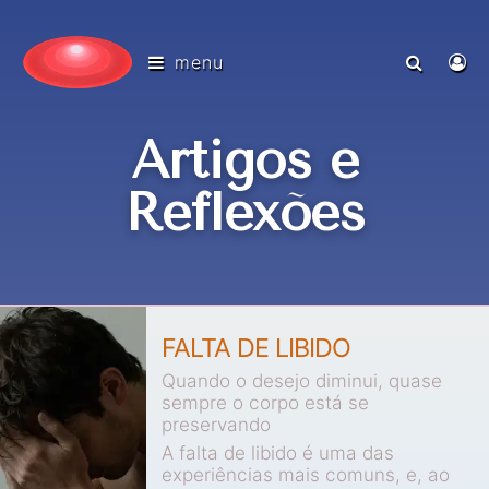
menu
Artigos e
Reflexões
FALTA DE LIBIDO
Quando o desejo diminui, quase
sempre o corpo está se
preservando
A falta de libido é uma das
experiências mais comuns, e, ao