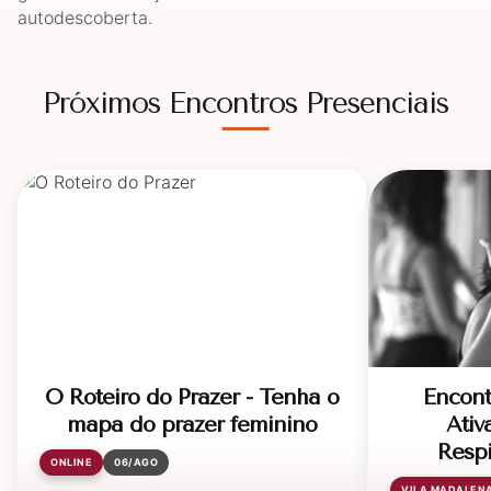
autodescoberta.
Próximos Encontros Presenciais
O Roteiro do Prazer - Tenha o
Encont
mapa do prazer feminino
Ativ
Respi
ONLINE
06/AGO
VILA MADALEN