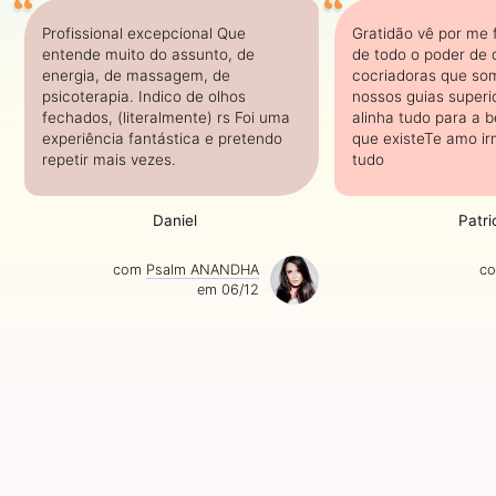
Profissional excepcional Que
Gratidão vê por me 
entende muito do assunto, de
de todo o poder de
energia, de massagem, de
cocriadoras que so
psicoterapia. Indico de olhos
nossos guias super
fechados, (literalmente) rs Foi uma
alinha tudo para a 
experiência fantástica e pretendo
que existeTe amo ir
repetir mais vezes.
tudo
Daniel
Patri
com
Psalm ANANDHA
c
em 06/12