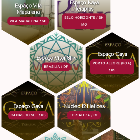
Espaço Kaya
Espaço Vila
Terapias
Madalena
BELO HORIZONTE / BH
VILA MADALENA / SP
MG
Espaço Gaya
Espaço Vitor Shiv
PORTO ALEGRE (POA)
BRASILIA / DF
/ RS
Espaço Gaya
Núcleo 12 Hélices
CAXIAS DO SUL / RS
FORTALEZA / CE