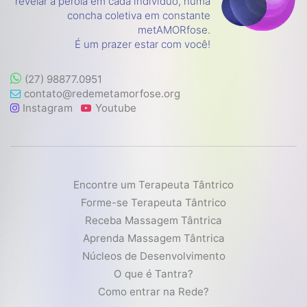
revelar a pérola em cada indivíduo, numa
concha coletiva em constante
metAMORfose.
É um prazer estar com você!
(27) 98877.0951
contato@redemetamorfose.org
Instagram
Youtube
Encontre um Terapeuta Tântrico
Forme-se Terapeuta Tântrico
Receba Massagem Tântrica
Aprenda Massagem Tântrica
Núcleos de Desenvolvimento
O que é Tantra?
Como entrar na Rede?