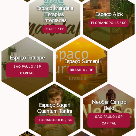
Espaço Mandala
Terapias
Espaço Alok
Integradas
FLORIANÓPOLIS / SC
RECIFE / PE
Espaço Tatuapé
Espaço Surmani
SÃO PAULO / SP
BRASILIA / DF
CAPITAL
NeoSer Campo
Espaço Sagari
Belo
Quantum Tantra
SÃO PAULO / SP
FLORIANÓPOLIS / SC
CAPITAL