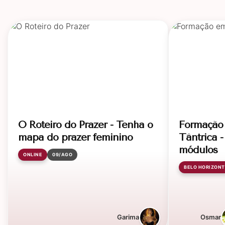
O Roteiro do Prazer - Tenha o
Formação 
mapa do prazer feminino
Tântrica 
módulos
ONLINE
09/AGO
BELO HORIZONT
Garima
Osmar