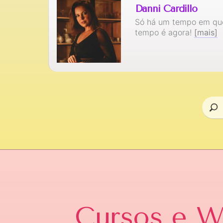
Danni Cardillo
Só há um tempo em que
tempo é agora!
[mais]
Cursos e 