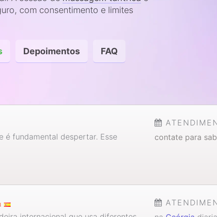
uro, com consentimento e limites
s
Depoimentos
FAQ
ATENDIME
 é fundamental despertar. Esse
contate para sab
ATENDIME
eira internacional que usa diferentes
na
Geórgia
diari