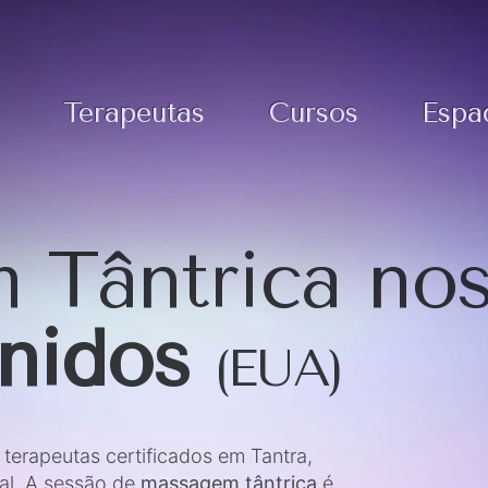
Terapeutas
Cursos
Espa
 Tântrica no
Unidos
(EUA)
erapeutas certificados em Tantra,
al. A sessão de
massagem tântrica
é