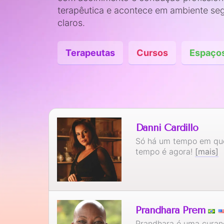
terapêutica e acontece em ambiente seg
claros.
Terapeutas
Cursos
Espaço
Danni Cardillo
Só há um tempo em que
tempo é agora!
[mais]
Prandhara Prem
Prandhara é uma curand