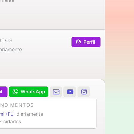
NTOS
Perfil
ariamente
il
WhatsApp
ENDIMENTOS
mi (FL)
diariamente
2 cidades