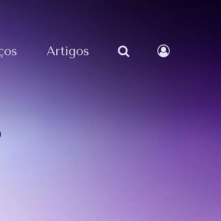
ços
Artigos
s