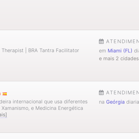
ATENDIME
herapist | BRA Tantra Facilitator
em
Miami (FL)
di
e mais 2 cidades
ATENDIME
eira internacional que usa diferentes
na
Geórgia
diari
, Xamanismo, e Medicina Energética
is]