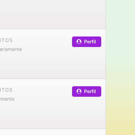
NTOS
Perfil
ariamente
NTOS
Perfil
amente