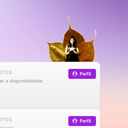
NTOS
Perfil
er a disponibilidade
NTOS
Perfil
amente