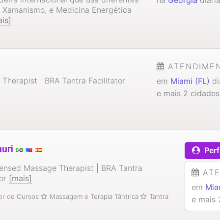
, Xamanismo, e Medicina Energética
is]
ATENDIME
herapist | BRA Tantra Facilitator
em
Miami (FL)
di
e mais 2 cidades
uri
Perf
ensed Massage Therapist | BRA Tantra
AT
tor
[mais]
em
Mia
tor de Cursos
Massagem e Terapia Tântrica
Tantra
e mais 