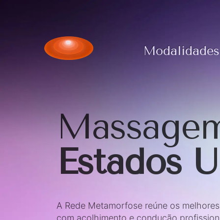
Modalidades
Massagem
Estados 
A Rede Metamorfose reúne os melhores t
com acolhimento e condução profission