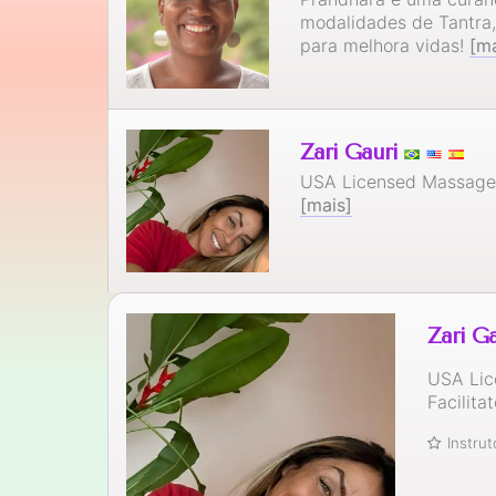
modalidades de Tantra
para melhora vidas!
[ma
Zari Gauri
USA Licensed Massage T
[mais]
Zari Ga
USA Lic
Facilita
Instru