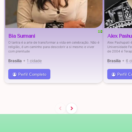
Bia Surmani
Alex Pashu
O tantra é a arte de transformar a vida em celebração. Não é
Alex Pashupati 
religião, é um caminho para descobrir a si mesmo e viver
Universidade Fe
com plenitude
de 2004 é Terape
Brasilia
+
1 cidade
Brasilia
+
6 c
Perfil Completo
Perfil 