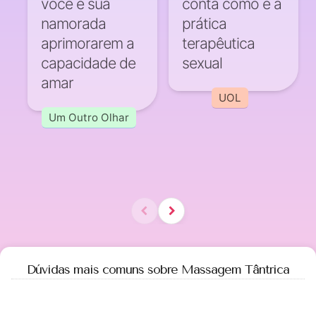
você e sua
conta como é a
namorada
prática
aprimorarem a
terapêutica
capacidade de
sexual
amar
UOL
Um Outro Olhar
Dúvidas mais comuns sobre Massagem Tântrica