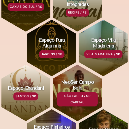
Integradas
CAXIAS DO SUL / RS
RECIFE / PE
Espaço Pura
Espaço Vila
Alquimia
Madalena
JARDINS / SP
VILA MADALENA / SP
NeoSer Campo
Belo
Espaço Chandani
SÃO PAULO / SP
SANTOS / SP
CAPITAL
Espaço Pinheiros