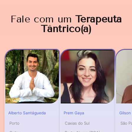
Fale com um
Terapeuta
Tântrico(a)
Alberto Santágueda
Prem Gaya
Gilso
Porto
Caxias do Sul
São P