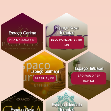
Espaço Kaya
Terapias
Espaço Garima
BELO HORIZONTE / BH
VILA MARIANA / SP
MG
Espaço Tatuapé
Espaço Surmani
SÃO PAULO / SP
BRASILIA / DF
CAPITAL
Espaço Mandala
Espaço Gaya
Terapias