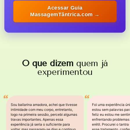
Acessar Guia
MassagemTântrica.com →
O que dizem
quem já
experimentou
Sou bailarina amadora, achei que tivesse
Foi uma experiência úni
intimidade com meu corpo, entretanto,
estou sem palavras par
logo na primeira sessão, percebi algumas
feliz eu estou me senti
travas importantes. Apenas essa
enfrentando problemas
experiência já seria o suficiente para
erétil. Procurei o tantr
voltar, mas passaram-se dias e continuo
esse tratamento, confe