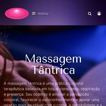
menu
Massagem
Tântrica
A massagem tântrica é uma prática corporal
terapêutica baseada em toque consciente, respiração
e presença. Seu objetivo é ampliar a percepção
corporal, favorecer o autoconhecimento e apoiar uma
relação mais saudável com o corpo, a sensibilidade e a