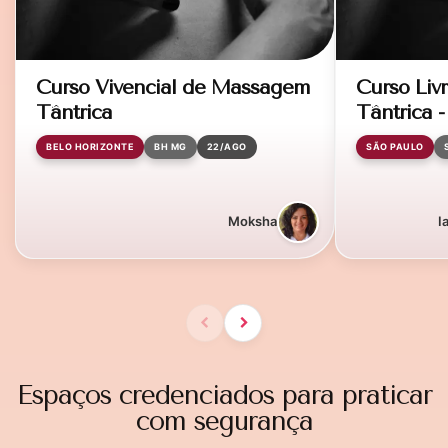
Curso Vivencial de Massagem
Curso Li
Tântrica
Tântrica 
BELO HORIZONTE
BH MG
22/AGO
SÃO PAULO
Moksha
I
Espaços credenciados para praticar
com segurança