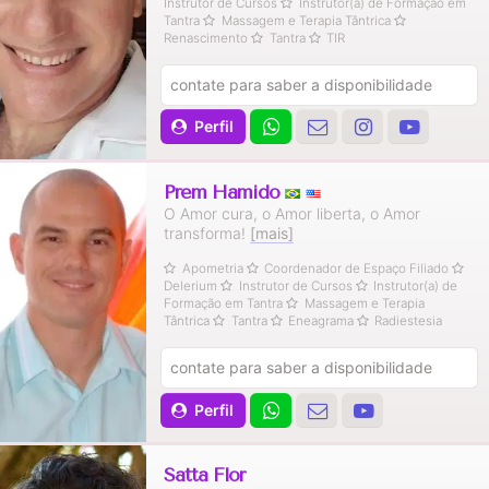
Instrutor de Cursos
Instrutor(a) de Formação em
Tantra
Massagem e Terapia Tântrica
Renascimento
Tantra
TIR
contate para saber a disponibilidade
Perfil
Prem Hamido
O Amor cura, o Amor liberta, o Amor
transforma!
[mais]
Apometria
Coordenador de Espaço Filiado
Delerium
Instrutor de Cursos
Instrutor(a) de
Formação em Tantra
Massagem e Terapia
Tântrica
Tantra
Eneagrama
Radiestesia
contate para saber a disponibilidade
Perfil
Satta Flor