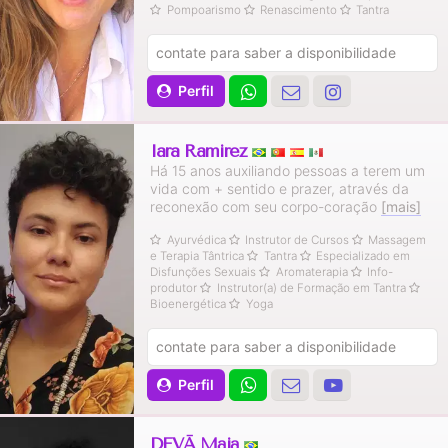
Pompoarismo
Renascimento
Tantra
contate para saber a disponibilidade
Perfil
Iara Ramirez
Há 15 anos auxiliando pessoas a terem um
vida com + sentido e prazer, através da
reconexão com seu corpo-coração
[mais]
Ayurvédica
Instrutor de Cursos
Massagem
e Terapia Tântrica
Tantra
Especializado em
Disfunções Sexuais
Aromaterapia
Info-
produtor
Instrutor(a) de Formação em Tantra
Bioenergética
Yoga
contate para saber a disponibilidade
Perfil
DEVĀ Mājā