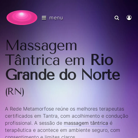
menu
Massagem
Tântrica em
Rio
Grande do Norte
(RN)
A Rede Metamorfose reúne os melhores terapeutas
certificados em Tantra, com acolhimento e condução
profissional. A sessão de
massagem tântrica
é
terapêutica e acontece em ambiente seguro, com
consentimento e limites claros.