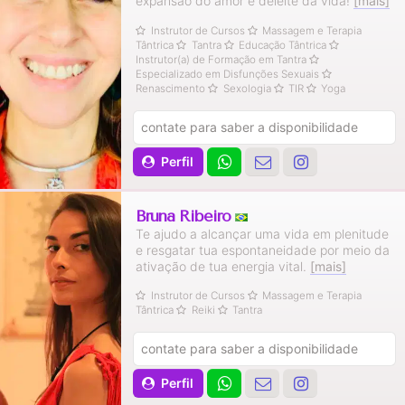
expansão do amor e deleite da vida!
[mais]
Instrutor de Cursos
Massagem e Terapia
Tântrica
Tantra
Educação Tântrica
Instrutor(a) de Formação em Tantra
Especializado em Disfunções Sexuais
Renascimento
Sexologia
TIR
Yoga
contate para saber a disponibilidade
Perfil
Bruna Ribeiro
Te ajudo a alcançar uma vida em plenitude
e resgatar tua espontaneidade por meio da
ativação de tua energia vital.
[mais]
Instrutor de Cursos
Massagem e Terapia
Tântrica
Reiki
Tantra
contate para saber a disponibilidade
Perfil