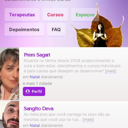
Terapeutas
Cursos
Espaços
Depoimentos
FAQ
Prem Sagari
Atuante no tântra desde 2008 proporcionando a
cura e bem estar, atendimentos e cursos individuais
e para casais que desejam se desenvolver!
[mais]
em
Natal
diariamente
e mais 1 cidade
Perfil
Sangito Deva
As máscaras que você carrega no sexo são as
mesmas que você usa na rua...
[mais]
em
Natal
diariamente