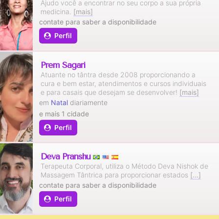
Ajudo você a encontrar no seu corpo a sua própria
medicina.
[mais]
contate para saber a disponibilidade
Perfil
Prem Sagari
Atuante no tântra desde 2008 proporcionando a
cura e bem estar, atendimentos e cursos individuais
e para casais que desejam se desenvolver!
[mais]
em
Natal
diariamente
e mais 1 cidade
Perfil
Deva Pranshu
Terapeuta Corporal, utiliza o Método Deva Nishok de
Massagem Tântrica para proporcionar estados
[...]
contate para saber a disponibilidade
Perfil