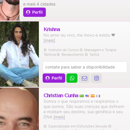
e mais 4 cidades
Perfil
Krishna
No amor eu vivo, me movo e existo.❤
[mais]
Instrutor de Cursos
Massagem e Terapia
Tântrica
Renascimento
Tantra
contate para saber a disponibilidade
Perfil
Christian Cunha
Somos o que respiramos e respiramos o
que somos. São suas crenças que definem
e moldam seu destino, sua genética e seu
DNA
[mais]
Especializado em Disfunções Sexuais