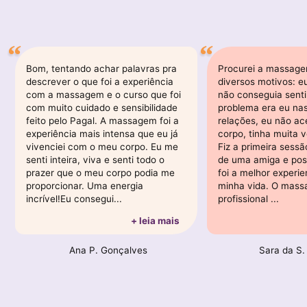
Bom, tentando achar palavras pra
Procurei a massagem
descrever o que foi a experiência
diversos motivos: e
com a massagem e o curso que foi
não conseguia senti
com muito cuidado e sensibilidade
problema era eu na
feito pelo Pagal. A massagem foi a
relações, eu não ac
experiência mais intensa que eu já
corpo, tinha muita 
vivenciei com o meu corpo. Eu me
Fiz a primeira sessã
senti inteira, viva e senti todo o
de uma amiga e pos
prazer que o meu corpo podia me
foi a melhor experie
proporcionar. Uma energia
minha vida. O massa
incrível!Eu consegui...
profissional ...
+ leia mais
Ana P. Gonçalves
Sara da S.