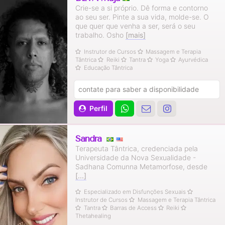
Crie-se a si próprio. Dê forma e contorno
ao seu ser. Pinte a sua vida, molde-se. O
que quer que venha a ser, será o seu
trabalho. Osho
[mais]
Instrutor de Cursos
Massagem e Terapia
Tântrica
Reiki
Tantra
Yoga
Ayurvédica
Educação Tântrica
contate para saber a disponibilidade
Perfil
Sandra
Terapeuta Tântrica, credenciada pela
Universidade da Nova Sexualidade -
Sadhana Comunna Metamorfose, desde
[...]
Especializado em Disfunções Sexuais
Instrutor de Cursos
Massagem e Terapia Tântrica
Tantra
Barras de Access
Reiki
Thetahealing