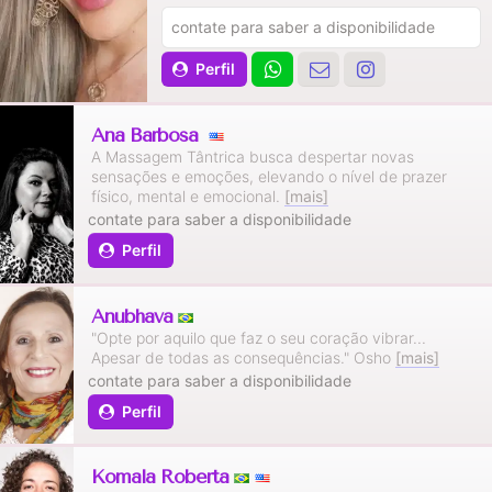
contate para saber a disponibilidade
Perfil
Ana Barbosa
A Massagem Tântrica busca despertar novas
sensações e emoções, elevando o nível de prazer
físico, mental e emocional.
[mais]
contate para saber a disponibilidade
Perfil
Anubhava
"Opte por aquilo que faz o seu coração vibrar...
Apesar de todas as consequências." Osho
[mais]
contate para saber a disponibilidade
Perfil
Komala Roberta