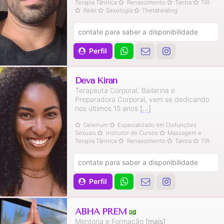
Terapia Tântrica
Renascimento
Tantra
TIR
Reiki
Sexologia
Thetahealing
contate para saber a disponibilidade
Perfil
Deva Kiran
Terapeuta Corporal, Bailarina e
Preparadora Corporal, vem se dedicando
nos últimos 15 anos
[...]
Delerium
Especializado em Disfunções
Sexuais
Instrutor de Cursos
Massagem e
Terapia Tântrica
Renascimento
Tantra
TIR
contate para saber a disponibilidade
Perfil
ABHA PREM
Mentoria e Formação
[mais]