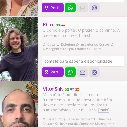
Perfil
Rico
O corpo é o portal. O prazer, o caminho. A
presença, a chave.
[mais]
Casal
Delerium
Instrutor de Cursos
Massagem e Terapia Tântrica
Tantra
contate para saber a disponibilidade
Perfil
Vitor Shiv
"Se saúde é um direito humano
fundamental, a saúde sexual também
deveria ser considerada um direito
humano básico." (OMS, 1975)
[mais]
Delerium
Especializado em Disfunções
Sexuais
Instrutor de Cursos
Massagem e