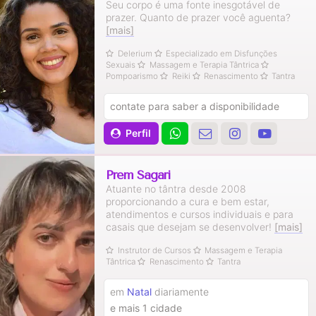
Seu corpo é uma fonte inesgotável de
prazer. Quanto de prazer você aguenta?
[mais]
Delerium
Especializado em Disfunções
Sexuais
Massagem e Terapia Tântrica
Pompoarismo
Reiki
Renascimento
Tantra
contate para saber a disponibilidade
Perfil
Prem Sagari
Atuante no tântra desde 2008
proporcionando a cura e bem estar,
atendimentos e cursos individuais e para
casais que desejam se desenvolver!
[mais]
Instrutor de Cursos
Massagem e Terapia
Tântrica
Renascimento
Tantra
em
Natal
diariamente
e mais 1 cidade