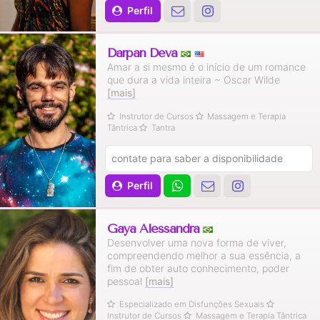
Perfil
Darpan Deva
Amar a si mesmo é o início de um romance
que dura a vida inteira ~ Oscar Wilde
[mais]
Instrutor de Cursos
Massagem e Terapia
Tântrica
Tantra
contate para saber a disponibilidade
Perfil
Gaya Alessandra
Desenvolver uma nova forma de viver,
compreendendo melhor a sua essência, a
fim de obter auto conhecimento, poder
pessoal
[mais]
Especializado em Disfunções Sexuais
Instrutor de Cursos
Massagem e Terapia Tântrica