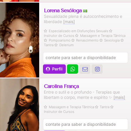
Lorena Sexóloga
Sexualidade plena é autoconhecimento e
liberdade
[mais]
Especializado em Disfunções Sexuais
Instrutor de Cursos
Massagem e Terapia Tântrica
Pompoarismo
Renascimento
Sexologia
Tantra
Delerium
contate para saber a disponibilidade
Perfil
Carolina França
Entre o sutil e o profundo - Terapias que
libertam o corpo, mente e espírito ✨️
[mais]
Massagem e Terapia Tântrica
Tantra
Instrutor de Cursos
contate para saber a disponibilidade