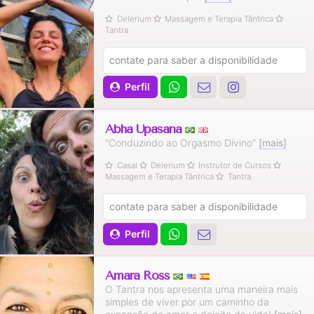
Delerium
Massagem e Terapia Tântrica
Tantra
contate para saber a disponibilidade
Perfil
Abha Upasana
"Conduzindo ao Orgasmo Divino"
[mais]
Casal
Delerium
Instrutor de Cursos
Massagem e Terapia Tântrica
Tantra
contate para saber a disponibilidade
Perfil
Amara Ross
O Tantra nos apresenta uma maneira mais
simples de viver por um caminho da