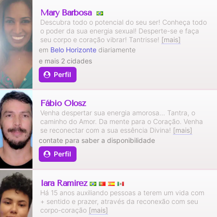
Mary Barbosa
Descubra todo o potencial do seu ser! Conheça todo
o poder da sua energia sexual! Desperte-se e faça
seu corpo e coração vibrar! Tantrisse!
[mais]
em
Belo Horizonte
diariamente
e mais 2 cidades
Perfil
Fábio Olosz
Venha despertar sua energia amorosa... Tantra, o
caminho do Amor. Da mente para o Coração. Venha
se reconectar com a sua essência Divina!
[mais]
contate para saber a disponibilidade
Perfil
Iara Ramirez
Há 15 anos auxiliando pessoas a terem um vida com
+ sentido e prazer, através da reconexão com seu
corpo-coração
[mais]