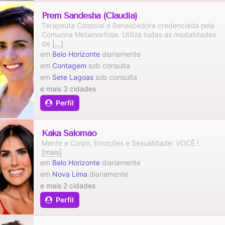
Prem Sandesha (Claudia)
Terapeuta Corporal e Renascedora credenciada pela
Comunna Metamorfose. Utiliza todas as modalidades
de
[...]
em
Belo Horizonte
diariamente
em
Contagem
sob consulta
em
Sete Lagoas
sob consulta
e mais 3 cidades
Perfil
Kaka Salomão
Mente e Corpo, Emoções e Sexualidade: VOCÊ !
[mais]
em
Belo Horizonte
diariamente
em
Nova Lima
diariamente
e mais 2 cidades
Perfil