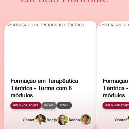
Formação em Terapêutica
Formação 
Tântrica - Turma com 6
Tântrica 
módulos
módulos
BELO HORIZONTE
BH MG
10/JUL
BELO HORIZONT
Osmar
Beeja
Radha
Osmar