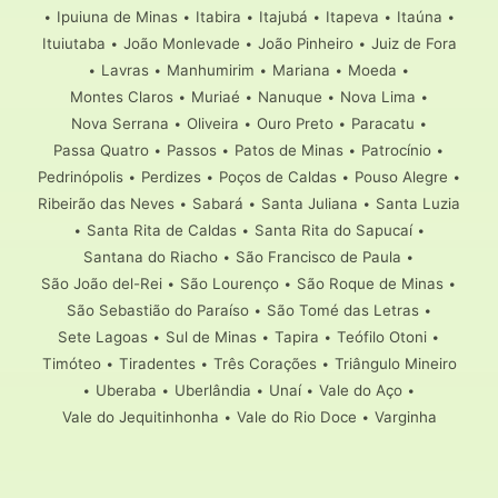
•
Ipuiuna de Minas
•
Itabira
•
Itajubá
•
Itapeva
•
Itaúna
•
Ituiutaba
•
João Monlevade
•
João Pinheiro
•
Juiz de Fora
•
Lavras
•
Manhumirim
•
Mariana
•
Moeda
•
Montes Claros
•
Muriaé
•
Nanuque
•
Nova Lima
•
Nova Serrana
•
Oliveira
•
Ouro Preto
•
Paracatu
•
Passa Quatro
•
Passos
•
Patos de Minas
•
Patrocínio
•
Pedrinópolis
•
Perdizes
•
Poços de Caldas
•
Pouso Alegre
•
Ribeirão das Neves
•
Sabará
•
Santa Juliana
•
Santa Luzia
•
Santa Rita de Caldas
•
Santa Rita do Sapucaí
•
Santana do Riacho
•
São Francisco de Paula
•
São João del-Rei
•
São Lourenço
•
São Roque de Minas
•
São Sebastião do Paraíso
•
São Tomé das Letras
•
Sete Lagoas
•
Sul de Minas
•
Tapira
•
Teófilo Otoni
•
Timóteo
•
Tiradentes
•
Três Corações
•
Triângulo Mineiro
•
Uberaba
•
Uberlândia
•
Unaí
•
Vale do Aço
•
Vale do Jequitinhonha
•
Vale do Rio Doce
•
Varginha