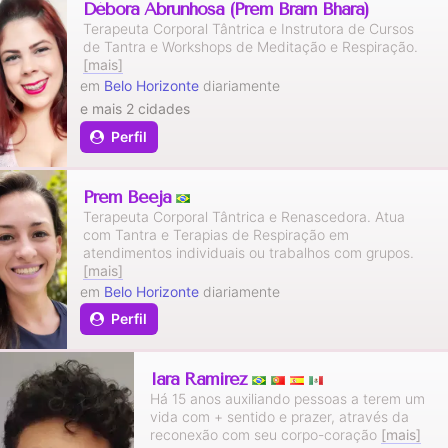
Débora Abrunhosa (Prem Bram Bhara)
Terapeuta Corporal Tântrica e Instrutora de Cursos
de Tantra e Workshops de Meditação e Respiração.
[mais]
em
Belo Horizonte
diariamente
e mais 2 cidades
Perfil
Prem Beeja
Terapeuta Corporal Tântrica e Renascedora. Atua
com Tantra e Terapias de Respiração em
atendimentos individuais ou trabalhos com grupos.
[mais]
em
Belo Horizonte
diariamente
Perfil
Iara Ramirez
Há 15 anos auxiliando pessoas a terem um
vida com + sentido e prazer, através da
reconexão com seu corpo-coração
[mais]