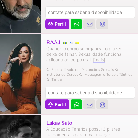
contate para saber a disponibilidade
Perfil
RAAJ
Quando o corpo se organiza, o prazer
deixa de falhar. Sexualidade funcional
aplicada ao corpo real.
[mais]
Especializado em Disfunções Sexuais
Instrutor de Cursos
Massagem e Terapia Tântrica
Tantra
contate para saber a disponibilidade
Perfil
Lukas Sato
A Educação Tântrica possui 3 pilares
fundamentais para uma atuação