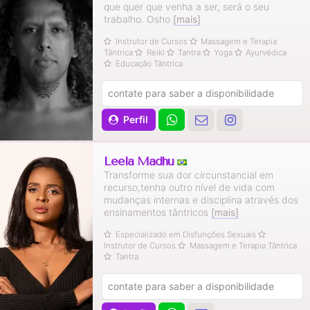
que quer que venha a ser, será o seu
trabalho. Osho
[mais]
Instrutor de Cursos
Massagem e Terapia
Tântrica
Reiki
Tantra
Yoga
Ayurvédica
Educação Tântrica
contate para saber a disponibilidade
Perfil
Leela Madhu
Transforme sua dor circunstancial em
recurso,tenha outro nível de vida com
mudanças internas e disciplina através dos
ensinamentos tântricos
[mais]
Especializado em Disfunções Sexuais
Instrutor de Cursos
Massagem e Terapia Tântrica
Tantra
contate para saber a disponibilidade