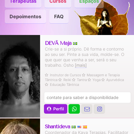
Terapeutas
Cursos
Espaços
Depoimentos
FAQ
DEVĀ Mājā
Crie-se a si próprio. Dê forma e contorno
ao seu ser. Pinte a sua vida, molde-se. O
que quer que venha a ser, será o seu
trabalho. Osho
[mais]
Instrutor de Cursos
Massagem e Terapia
Tântrica
Reiki
Tantra
Yoga
Ayurvédica
Educação Tântrica
contate para saber a disponibilidade
Perfil
Shantideva
Coordenador da Kaya Terapias, Facilitador