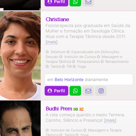
Perfil
Christiane
Fisioterapeuta pós-graduada em Saúde da
Mulher e formação em Sexologia Clínica.
Atua com a Terapia Tântrica desde 2011.
[mais]
Delerium
Especializado em Disfunções
Sexuais
Instrutor de Cursos
Massagem e
Terapia Tântrica
Pompoarismo
Renascimento
Tantra
TIR
Yoga
em
Belo Horizonte
diariamente
Perfil
Budhi Prem
A vida começa quando o medo Termina.
Carinho, Silêncio e Presença!
[mais]
Instrutor de Cursos
Massagem e Terapia
Tântrica
Tantra
Yoga