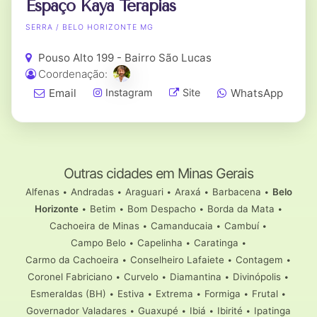
Espaço Kaya Terapias
SERRA / BELO HORIZONTE MG
Pouso Alto 199 - Bairro São Lucas
Coordenação:
Email
WhatsApp
Instagram
Site
Outras cidades em Minas Gerais
Alfenas
•
Andradas
•
Araguari
•
Araxá
•
Barbacena
•
Belo
Horizonte
•
Betim
•
Bom Despacho
•
Borda da Mata
•
Cachoeira de Minas
•
Camanducaia
•
Cambuí
•
Campo Belo
•
Capelinha
•
Caratinga
•
Carmo da Cachoeira
•
Conselheiro Lafaiete
•
Contagem
•
Coronel Fabriciano
•
Curvelo
•
Diamantina
•
Divinópolis
•
Esmeraldas (BH)
•
Estiva
•
Extrema
•
Formiga
•
Frutal
•
Governador Valadares
•
Guaxupé
•
Ibiá
•
Ibirité
•
Ipatinga