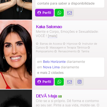
contate para saber a disponibilidade
Perfil
Kaka Salomão
Mente e Corpo, Emoções e Sexualidade:
VOCÊ !
[mais]
Barras de Access
Hipnose
Instrutor de
Cursos
Massagem e Terapia Tântrica
Pompoarismo
Renascimento
Tantra
em
Belo Horizonte
diariamente
em
Nova Lima
diariamente
e mais 2 cidades
Perfil
DEVĀ Mājā
Crie-se a si próprio. Dê forma e contorno
ao seu ser. Pinte a sua vida, molde-se. O