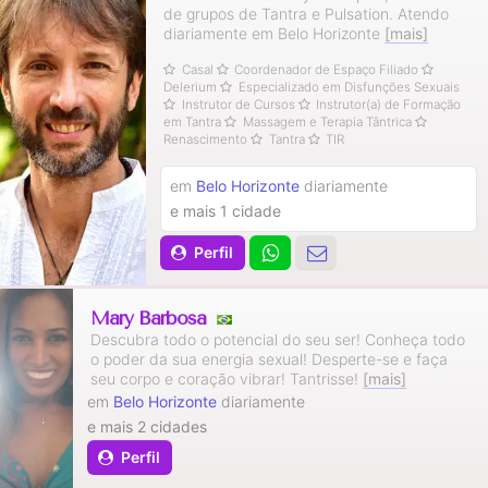
de grupos de Tantra e Pulsation. Atendo
diariamente em Belo Horizonte
[mais]
Casal
Coordenador de Espaço Filiado
Delerium
Especializado em Disfunções Sexuais
Instrutor de Cursos
Instrutor(a) de Formação
em Tantra
Massagem e Terapia Tântrica
Renascimento
Tantra
TIR
em
Belo Horizonte
diariamente
e mais 1 cidade
Perfil
Mary Barbosa
Descubra todo o potencial do seu ser! Conheça todo
o poder da sua energia sexual! Desperte-se e faça
seu corpo e coração vibrar! Tantrisse!
[mais]
em
Belo Horizonte
diariamente
e mais 2 cidades
Perfil