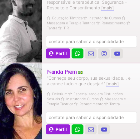
responsável e terapêutica: Segurança -
Respeito e Consentimento
[mais]
Educação Tântrica
Instrutor de Cursos
Massagem e Terapia Tântrica
Renascimento
Tantra
TIR
contate para saber a disponibilidade
Perfil
Nanda Prem
"Conheça seu corpo, sua sexualidade... e
alcance tudo o que desejar!"
[mais]
Delerium
Especializado em Disfunções
Sexuais
Instrutor de Cursos
Massagem e
Terapia Tântrica
Renascimento
Tantra
contate para saber a disponibilidade
Perfil