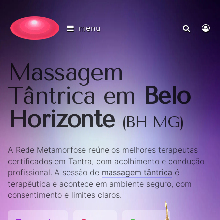
menu
Massagem
Tântrica em
Belo
Horizonte
(BH MG)
A Rede Metamorfose reúne os melhores terapeutas
certificados em Tantra, com acolhimento e condução
profissional. A sessão de
massagem tântrica
é
terapêutica e acontece em ambiente seguro, com
consentimento e limites claros.