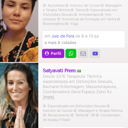
Ayurvédica
Instrutor de Cursos
Massagem
e Terapia Tântrica
Tantra
Especializado em
Disfunções Sexuais
Aromaterapia
Info-
produtor
Instrutor(a) de Formação em Tantra
Bioenergética
Yoga
em
Juiz de Fora
de 8 a 13-jul
e mais 8 cidades
Perfil
Satyavati Prem
Desde 2016 Terapeuta Tântrica
especializada em Disfunções Sexuais,
Bacharel Enfermagem, Massoterapeuta,
Coordenadora Geral Espaço Zeno RJ.
[mais]
Especializado em Disfunções Sexuais
Instrutor de Cursos
Massagem e Terapia Tântrica
Renascimento
Tantra
TIR
Coordenador
de Espaço Filiado