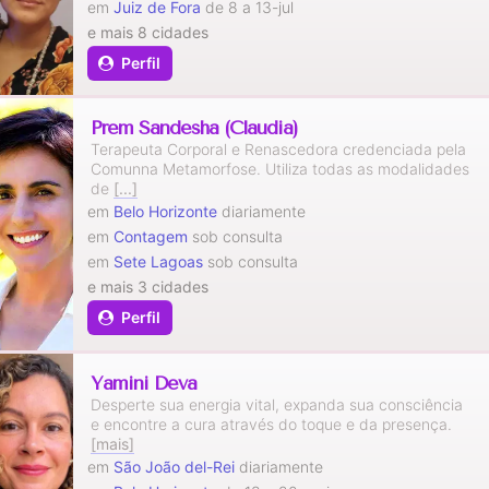
em
Juiz de Fora
de 8 a 13-jul
e mais 8 cidades
Perfil
Prem Sandesha (Claudia)
Terapeuta Corporal e Renascedora credenciada pela
Comunna Metamorfose. Utiliza todas as modalidades
de
[...]
em
Belo Horizonte
diariamente
em
Contagem
sob consulta
em
Sete Lagoas
sob consulta
e mais 3 cidades
Perfil
Yamini Deva
Desperte sua energia vital, expanda sua consciência
e encontre a cura através do toque e da presença.
[mais]
em
São João del-Rei
diariamente