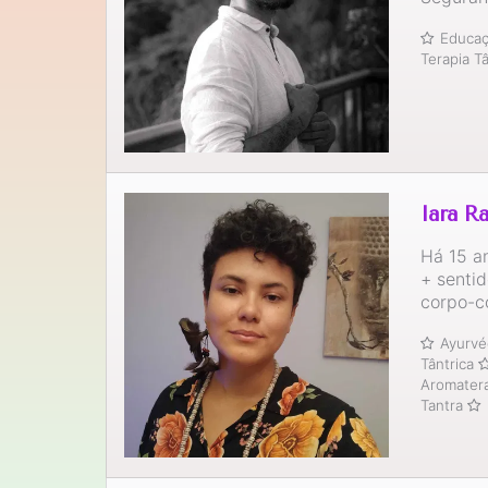
Educaç
Terapia T
Iara R
Há 15 a
+ senti
corpo-
Ayurvé
Tântrica
Aromater
Tantra