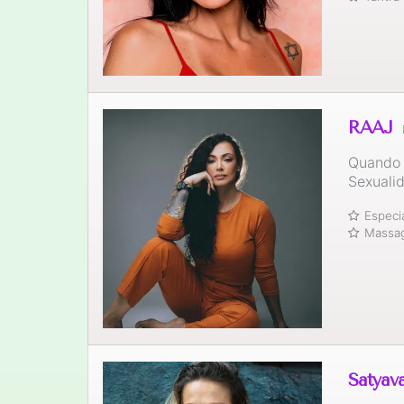
RAAJ
Quando o
Sexualid
Especi
Massag
Satyav