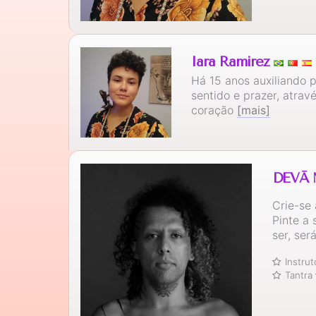
Iara Ramirez
Há 15 anos auxiliando 
sentido e prazer, atra
coração
[mais]
DEVĀ 
Crie-se 
Pinte a
ser, ser
Instru
Tantra