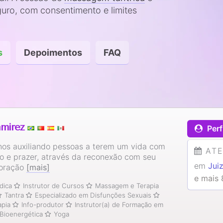
uro, com consentimento e limites
s
Depoimentos
FAQ
amirez
Perf
nos auxiliando pessoas a terem um vida com
AT
do e prazer, através da reconexão com seu
em
Jui
coração
[mais]
e mais 
dica
Instrutor de Cursos
Massagem e Terapia
Tantra
Especializado em Disfunções Sexuais
apia
Info-produtor
Instrutor(a) de Formação em
Bioenergética
Yoga