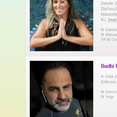
Desde 2
Disfunç
Massote
RJ.
[mai
Especi
Massag
TIR
Coo
Budhi 
A vida 
Silênci
Instru
Yoga