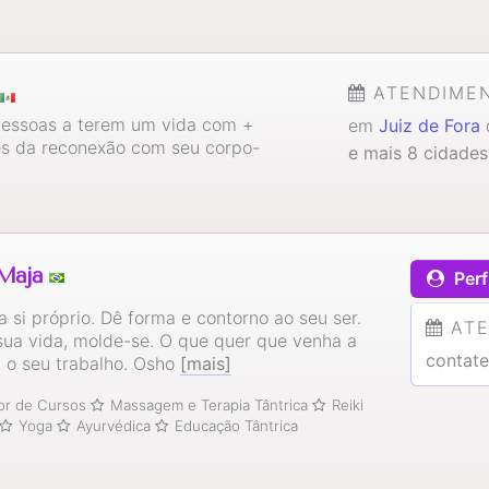
ATENDIME
pessoas a terem um vida com +
em
Juiz de Fora
d
vés da reconexão com seu corpo-
e mais 8 cidades
Mājā
Perf
a si próprio. Dê forma e contorno ao seu ser.
AT
 sua vida, molde-se. O que quer que venha a
contate
á o seu trabalho. Osho
[mais]
tor de Cursos
Massagem e Terapia Tântrica
Reiki
Yoga
Ayurvédica
Educação Tântrica