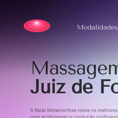
Modalidades
Massagem
Juiz de F
A Rede Metamorfose reúne os melhores t
com acolhimento e condução profission