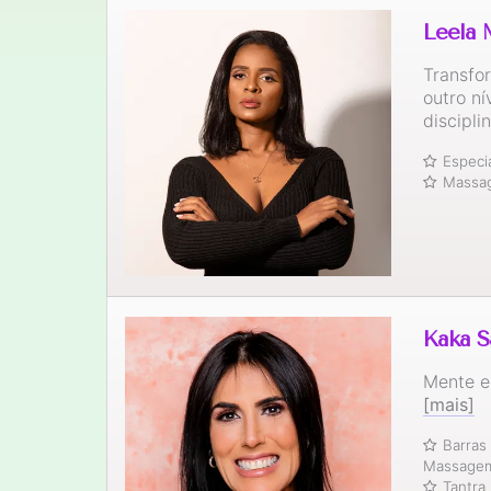
Leela
Transfo
outro n
discipli
Especi
Massag
Kaka S
Mente e
[mais]
Barras
Massagem 
Tantra