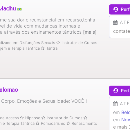
 Madhu
Perf
rme sua dor circunstancial em recurso,tenha
AT
ível de vida com mudanças internas e
contate
na através dos ensinamentos tântricos
[mais]
alizado em Disfunções Sexuais
Instrutor de Cursos
em e Terapia Tântrica
Tantra
alomão
Perf
 Corpo, Emoções e Sexualidade: VOCÊ !
AT
em
Bel
 de Access
Hipnose
Instrutor de Cursos
em
Nov
e Terapia Tântrica
Pompoarismo
Renascimento
e mais 