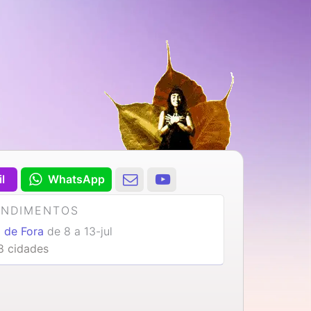
il
WhatsApp
ENDIMENTOS
z de Fora
de 8 a 13-jul
8 cidades