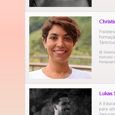
Christ
Fisiote
formaçã
Tântric
Deler
Instrutor
Pompoar
Lukas 
A Educa
para um
Seguran