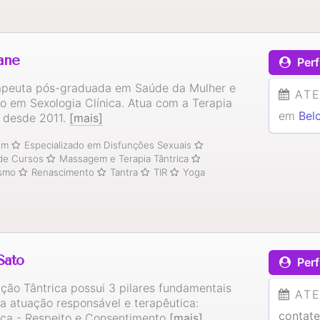
iane
Perf
rapeuta pós-graduada em Saúde da Mulher e
AT
o em Sexologia Clínica. Atua com a Terapia
em
Bel
a desde 2011.
[mais]
ium
Especializado em Disfunções Sexuais
 de Cursos
Massagem e Terapia Tântrica
ismo
Renascimento
Tantra
TIR
Yoga
Sato
Perf
ção Tântrica possui 3 pilares fundamentais
AT
a atuação responsável e terapêutica:
contate
ça - Respeito e Consentimento
[mais]