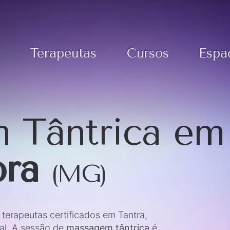
Terapeutas
Cursos
Espa
 Tântrica em
ora
(MG)
erapeutas certificados em Tantra,
al. A sessão de
massagem tântrica
é