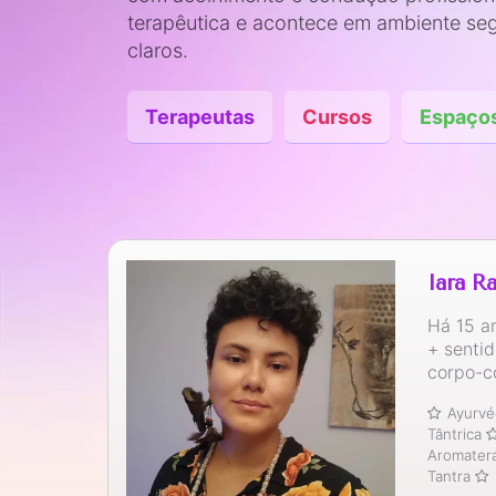
terapêutica e acontece em ambiente seg
claros.
Terapeutas
Cursos
Espaço
Iara R
Há 15 a
+ senti
corpo-
Ayurvé
Tântrica
Aromater
Tantra