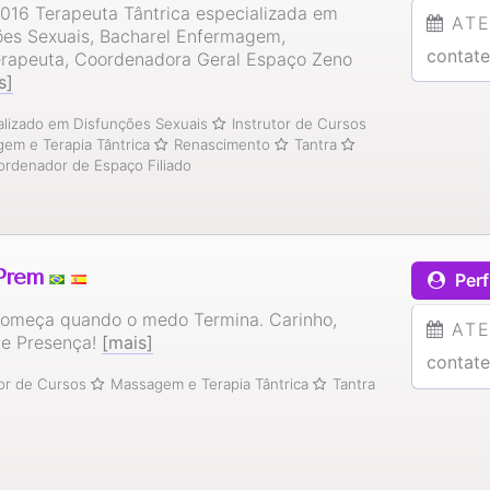
016 Terapeuta Tântrica especializada em
AT
ões Sexuais, Bacharel Enfermagem,
contate
rapeuta, Coordenadora Geral Espaço Zeno
s]
alizado em Disfunções Sexuais
Instrutor de Cursos
em e Terapia Tântrica
Renascimento
Tantra
rdenador de Espaço Filiado
Prem
Perf
começa quando o medo Termina. Carinho,
AT
o e Presença!
[mais]
contate
tor de Cursos
Massagem e Terapia Tântrica
Tantra