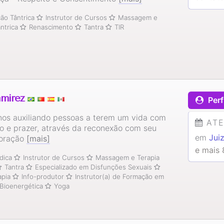
ão Tântrica
Instrutor de Cursos
Massagem e
ântrica
Renascimento
Tantra
TIR
amirez
Perf
nos auxiliando pessoas a terem um vida com
AT
do e prazer, através da reconexão com seu
em
Jui
coração
[mais]
e mais 
dica
Instrutor de Cursos
Massagem e Terapia
Tantra
Especializado em Disfunções Sexuais
apia
Info-produtor
Instrutor(a) de Formação em
Bioenergética
Yoga