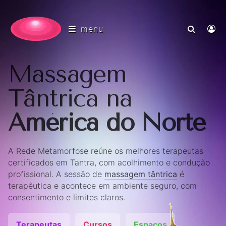
menu
Massagem
Tântrica na
América do Norte
A Rede Metamorfose reúne os melhores terapeutas
certificados em Tantra, com acolhimento e condução
profissional. A sessão de
massagem tântrica
é
terapêutica e acontece em ambiente seguro, com
consentimento e limites claros.
Terapeutas
Cursos
Espaços