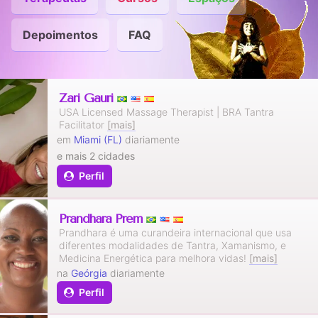
Depoimentos
FAQ
Zari Gauri
USA Licensed Massage Therapist | BRA Tantra
Facilitator
[mais]
em
Miami (FL)
diariamente
e mais 2 cidades
Perfil
Prandhara Prem
Prandhara é uma curandeira internacional que usa
diferentes modalidades de Tantra, Xamanismo, e
Medicina Energética para melhora vidas!
[mais]
na
Geórgia
diariamente
Perfil