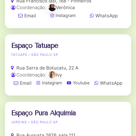
Rua Francisco Iasi, 168 - Pinheiros
Coordenação:
Verônica
Email
WhatsApp
Instagram
Espaço Tatuapé
TATUAPÉ / SÃO PAULO SP
Rua Serra de Botucatu, 22 A
Coordenação:
Ivy
Email
WhatsApp
Instagram
Youtube
Espaço Pura Alquimia
JARDINS / SÃO PAULO SP
Rua Augusta 2676, sala 111