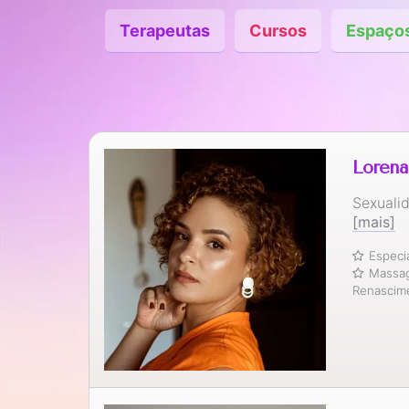
Terapeutas
Cursos
Espaço
Lorena
Sexuali
[mais]
Especi
Massag
Renascim