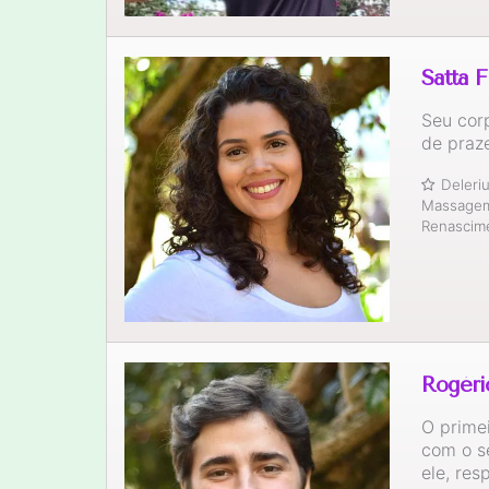
Satta F
Seu cor
de praz
Deler
Massagem 
Renascim
Rogéri
O prime
com o s
ele, res