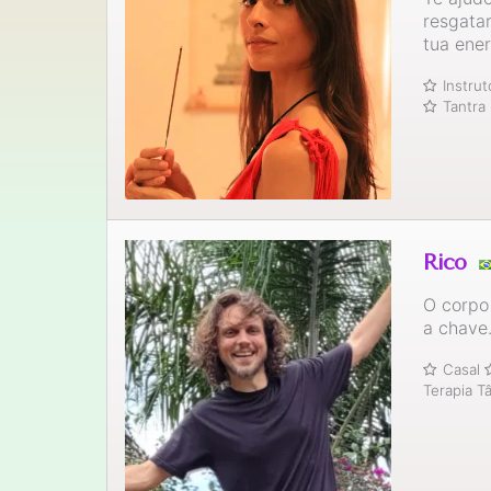
resgata
tua ener
Instru
Tantra
Rico
O corpo 
a chave
Casal
Terapia T