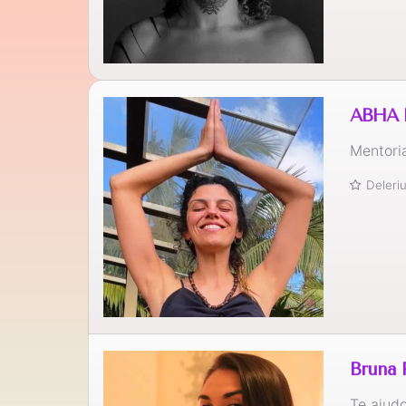
ABHA
Mentori
Deler
Bruna 
Te ajud