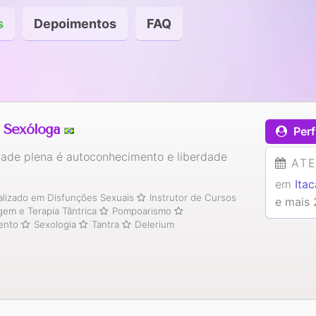
s
Depoimentos
FAQ
 Sexóloga
Perf
dade plena é autoconhecimento e liberdade
AT
em
Ita
alizado em Disfunções Sexuais
Instrutor de Cursos
e mais 
em e Terapia Tântrica
Pompoarismo
ento
Sexologia
Tantra
Delerium