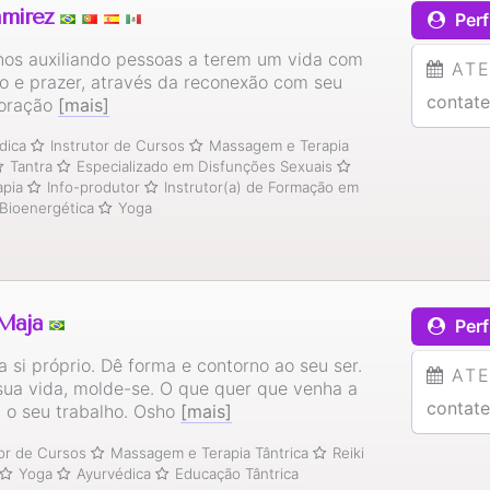
amirez
Perf
nos auxiliando pessoas a terem um vida com
AT
do e prazer, através da reconexão com seu
contate
coração
[mais]
dica
Instrutor de Cursos
Massagem e Terapia
Tantra
Especializado em Disfunções Sexuais
apia
Info-produtor
Instrutor(a) de Formação em
Bioenergética
Yoga
Mājā
Perf
a si próprio. Dê forma e contorno ao seu ser.
AT
 sua vida, molde-se. O que quer que venha a
contate
á o seu trabalho. Osho
[mais]
tor de Cursos
Massagem e Terapia Tântrica
Reiki
Yoga
Ayurvédica
Educação Tântrica