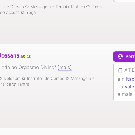
tor de Cursos
Massagem e Terapia Tântrica
Tantra
 de Access
Yoga
Upasana
Perf
indo ao Orgasmo Divino"
[mais]
AT
em
Ita
Delerium
Instrutor de Cursos
Massagem e
ântrica
Tantra
no
Vale
e mais 