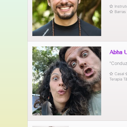
Instru
Barras
Abha 
"Conduz
Casal
Terapia T