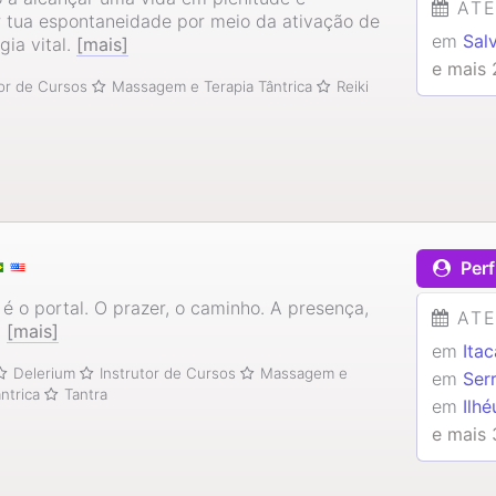
AT
r tua espontaneidade por meio da ativação de
em
Sal
gia vital.
[mais]
e mais 
tor de Cursos
Massagem e Terapia Tântrica
Reiki
Perf
é o portal. O prazer, o caminho. A presença,
AT
.
[mais]
em
Ita
Delerium
Instrutor de Cursos
Massagem e
em
Ser
ântrica
Tantra
em
Ilhé
e mais 