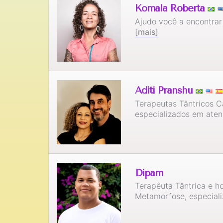
Komala Roberta
Ajudo você a encontrar
[mais]
Aditi Pranshu
Terapeutas Tântricos C
especializados em aten
Dipam
Terapêuta Tântrica e h
Metamorfose, especiali