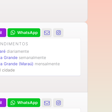
il
WhatsApp
ENDIMENTOS
caré
diariamente
ra Grande
semanalmente
ra Grande (Maraú)
mensalmente
1 cidade
il
WhatsApp