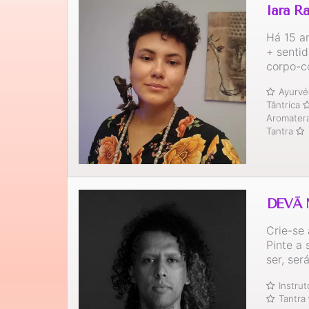
Iara R
Há 15 a
+ senti
corpo-
Ayurvé
Tântrica
Aromater
Tantra
DEVĀ 
Crie-se 
Pinte a
ser, ser
Instru
Tantra