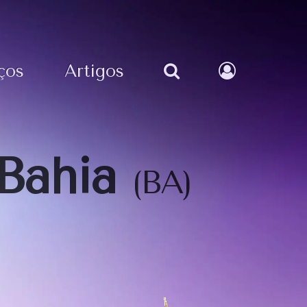
ços
Artigos
Bahia
(BA)