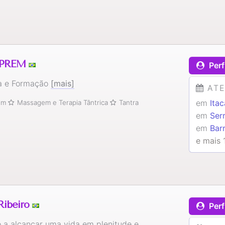
 PREM
Perf
a e Formação
[mais]
AT
em
Ita
ium
Massagem e Terapia Tântrica
Tantra
em
Ser
em
Bar
e mais 
Ribeiro
Perf
o a alcançar uma vida em plenitude e