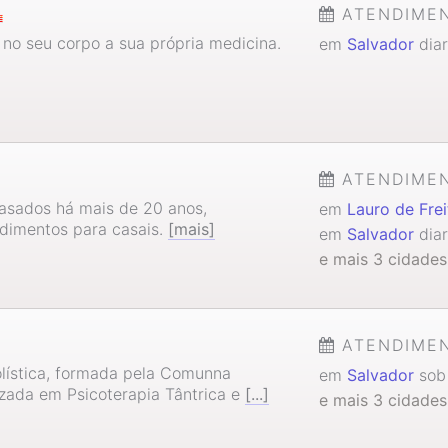
ATENDIME
 no seu corpo a sua própria medicina.
em
Salvador
diar
ATENDIME
asados há mais de 20 anos,
em
Lauro de Frei
dimentos para casais.
[mais]
em
Salvador
diar
e mais 3 cidades
ATENDIME
olística, formada pela Comunna
em
Salvador
sob 
zada em Psicoterapia Tântrica e
[...]
e mais 3 cidades