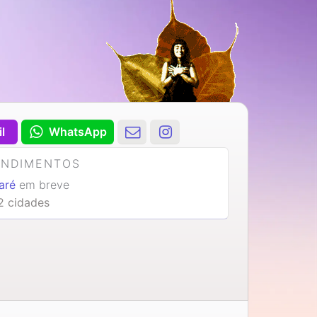
il
WhatsApp
ENDIMENTOS
caré
em breve
2 cidades