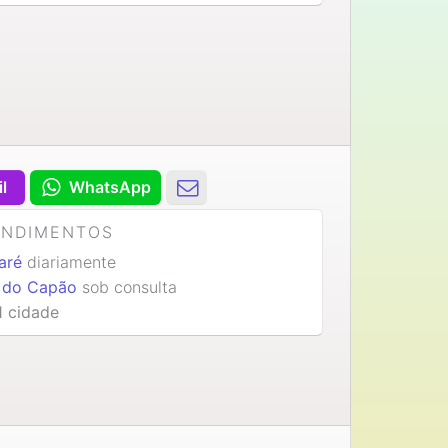
il
WhatsApp
ENDIMENTOS
caré
diariamente
 do Capão
sob consulta
1 cidade