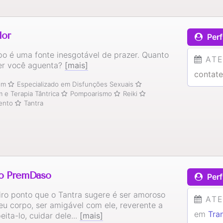
lor
Perf
po é uma fonte inesgotável de prazer. Quanto
AT
er você aguenta?
[mais]
contate
ium
Especializado em Disfunções Sexuais
e Terapia Tântrica
Pompoarismo
Reiki
ento
Tantra
o PremDaso
Perf
iro ponto que o Tantra sugere é ser amoroso
AT
eu corpo, ser amigável com ele, reverente a
em
Tra
peita-lo, cuidar dele...
[mais]