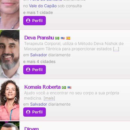
no
Vale do Capão
sob consulta
e mais 1 cidade
Perfil
Deva Pranshu
Terapeuta Corporal, utiliza o Método Deva Nishok de
Massagem Tântrica para proporcionar estados
[...]
em
Salvador
diariamente
e mais 4 cidades
Perfil
Komala Roberta
Ajudo você a encontrar no seu corpo a sua própria
medicina.
[mais]
em
Salvador
diariamente
Perfil
Dipam