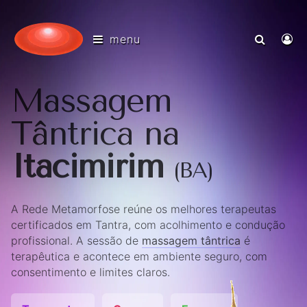
menu
Massagem
Tântrica na
Itacimirim
(BA)
A Rede Metamorfose reúne os melhores terapeutas
certificados em Tantra, com acolhimento e condução
profissional. A sessão de
massagem tântrica
é
terapêutica e acontece em ambiente seguro, com
consentimento e limites claros.