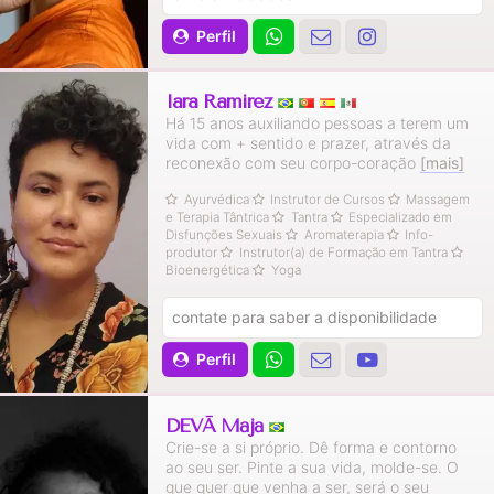
Perfil
Iara Ramirez
Há 15 anos auxiliando pessoas a terem um
vida com + sentido e prazer, através da
reconexão com seu corpo-coração
[mais]
Ayurvédica
Instrutor de Cursos
Massagem
e Terapia Tântrica
Tantra
Especializado em
Disfunções Sexuais
Aromaterapia
Info-
produtor
Instrutor(a) de Formação em Tantra
Bioenergética
Yoga
contate para saber a disponibilidade
Perfil
DEVĀ Mājā
Crie-se a si próprio. Dê forma e contorno
ao seu ser. Pinte a sua vida, molde-se. O
que quer que venha a ser, será o seu