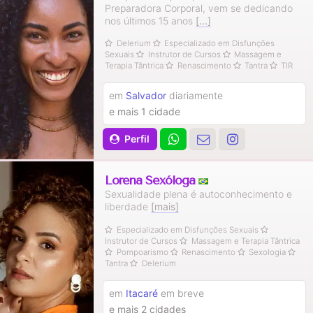
Preparadora Corporal, vem se dedicando
nos últimos 15 anos
[...]
Delerium
Especializado em Disfunções
Sexuais
Instrutor de Cursos
Massagem e
Terapia Tântrica
Renascimento
Tantra
TIR
em
Salvador
diariamente
e mais 1 cidade
Perfil
Lorena Sexóloga
Sexualidade plena é autoconhecimento e
liberdade
[mais]
Especializado em Disfunções Sexuais
Instrutor de Cursos
Massagem e Terapia Tântrica
Pompoarismo
Renascimento
Sexologia
Tantra
Delerium
em
Itacaré
em breve
e mais 2 cidades