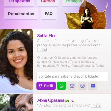
Terapeutas
Cursos
Espaços
Depoimentos
FAQ
Satta Flor
Seu corpo é uma fonte inesgotável de
prazer. Quanto de prazer você aguenta?
[mais]
Delerium
Especializado em Disfunções
Sexuais
Massagem e Terapia Tântrica
Pompoarismo
Reiki
Renascimento
Tantra
contate para saber a disponibilidade
Perfil
Abha Upasana
"Conduzindo ao Orgasmo Divino"
[mais]