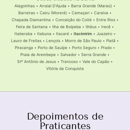
Alagoinhas
•
Arraial D'Ajuda
•
Barra Grande (Maraú)
•
Barreiras
•
Cairu (Moreré)
•
Camaçari
•
Caraíva
•
Chapada Diamantina
•
Conceição do Coité
•
Entre Rios
•
Feira de Santana
•
Ilha de Boipeba
•
Ilhéus
•
Irecê
•
Itaberaba
•
Itabuna
•
Itacaré
•
Itacimirim
•
Juazeiro
•
Lauro de Freitas
•
Lençois
•
Morro de São Paulo
•
Piatã
•
Piracanga
•
Porto de Sauípe
•
Porto Seguro
•
Prado
•
Praia de Arembepe
•
Salvador
•
Serra Grande
•
Stº Antônio de Jesus
•
Trancoso
•
Vale do Capão
•
Vitória da Conquista
Depoimentos de
Praticantes