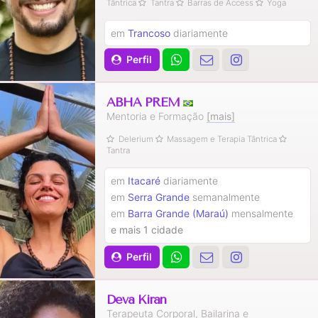
Tântrica
Tantra
Barras de Access
Yoga
em
Trancoso
diariamente
Perfil
ABHA PREM
Mentoria e Formação
[mais]
Delerium
Massagem e Terapia Tântrica
Tantra
em
Itacaré
diariamente
em
Serra Grande
semanalmente
em
Barra Grande (Maraú)
mensalmente
e mais 1 cidade
Perfil
Deva Kiran
Terapeuta Corporal, Bailarina e