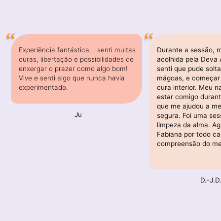
Experiência fantástica... senti muitas
Durante a sessão, m
curas, libertação e possibilidades de
acolhida pela Deva 
enxergar o prazer como algo bom!
senti que pude solt
Vive e senti algo que nunca havia
mágoas, e começar
experimentado.
cura interior. Meu 
estar comigo durant
que me ajudou a me 
Ju
segura. Foi uma ses
limpeza da alma. Ag
Fabiana por todo ca
compreensão do meu
D.-J.D