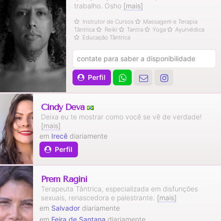
trabalho. Osho
[mais]
Instrutor de Cursos
Massagem e Terapia
Tântrica
Reiki
Tantra
Yoga
Ayurvédica
Educação Tântrica
contate para saber a disponibilidade
Perfil
Cindy Deva
Deixa eu te mostrar como você se vê de verdade!
[mais]
em
Irecê
diariamente
Perfil
Prem Ragini
Terapeuta Tântrica, especializada em disfunções
sexuais, renascedora e palestrante.
[mais]
em
Salvador
diariamente
em
Feira de Santana
diariamente