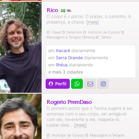
Rico
O corpo é o portal. O prazer, o caminho. A
presença, a chave.
[mais]
Casal
Delerium
Instrutor de Cursos
Massagem e Terapia Tântrica
Tantra
em
Itacaré
diariamente
em
Serra Grande
diariamente
em
Ilhéus
diariamente
e mais 3 cidades
Perfil
Rogério PremDaso
O primeiro ponto que o Tantra sugere é ser
amoroso com o seu corpo, ser amigável
com ele, reverente a ele, respeita-lo,
cuidar dele...
[mais]
Instrutor de Cursos
Massagem e Terapia