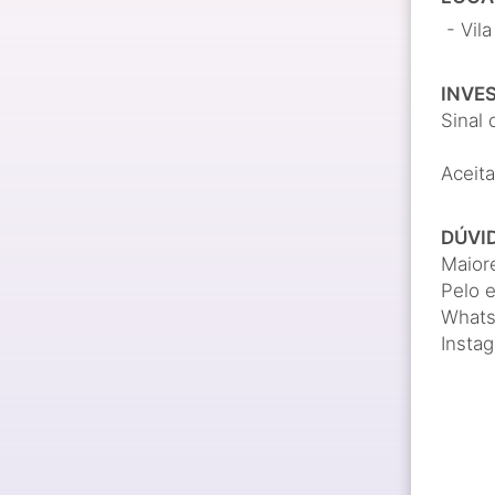
- Vila
INVE
Sinal 
Aceita
DÚVI
Maior
Pelo 
Whats
Insta