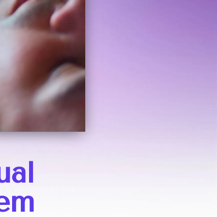
ual
gem