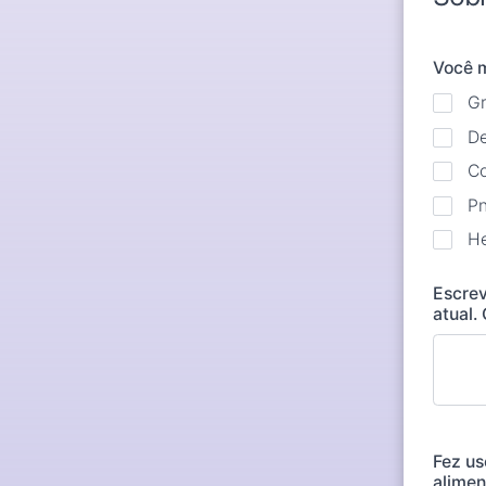
Você 
G
D
C
P
He
Escre
atual.
Fez us
alimen