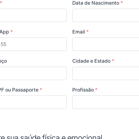
*
Data de Nascimento
*
sApp
*
Email
*
+55
il
eço
Cidade e Estado
*
PF ou Passaporte
*
Profissão
*
e sua saúde física e emocional