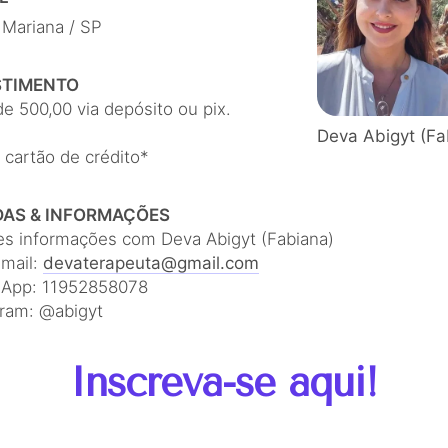
 Mariana / SP
STIMENTO
de 500,00 via depósito ou pix.
Deva Abigyt (Fa
 cartão de crédito*
DAS & INFORMAÇÕES
es informações com Deva Abigyt (Fabiana)
email:
devaterapeuta@gmail.com
App: 11952858078
gram: @abigyt
Inscreva-se aqui!