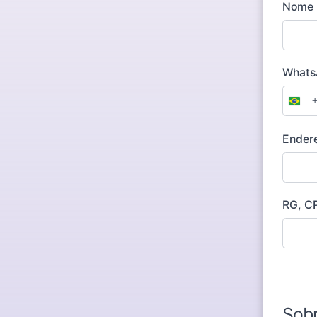
Nome
What
Braz
+55
Ender
RG, C
Sobr