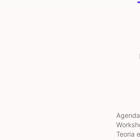
Agendar
Worksho
Teoria 