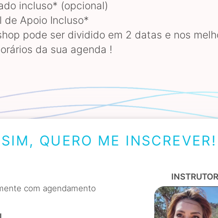
cado incluso* (opcional)
l de Apoio Incluso*
hop pode ser dividido em 2 datas e nos melh
horários da sua agenda !
SIM, QUERO ME INSCREVER!
INSTRUTO
amente com agendamento
L