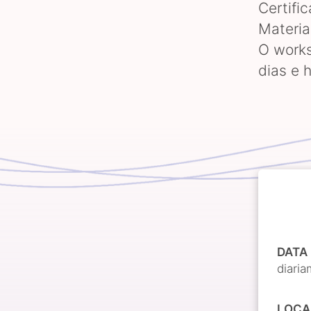
Certifi
Materia
O works
dias e 
DATA
diari
LOCA