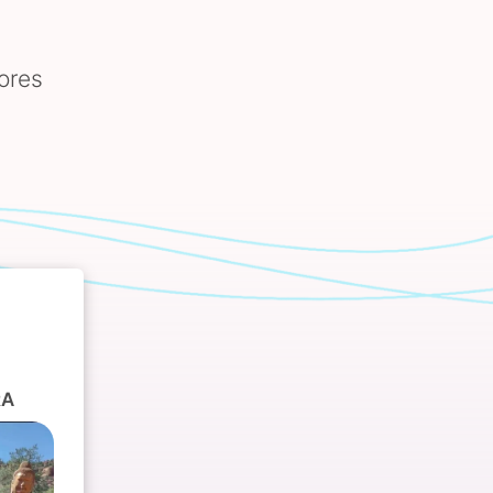
ores
RA