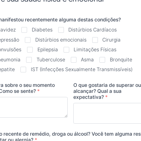
manifestou recentemente alguma destas condições?
ravidez
Diabetes
Distúrbios Cardíacos
epressão
Distúrbios emocionais
Cirurgia
onvulsões
Epilepsia
Limitações Físicas
neumonia
Tuberculose
Asma
Bronquite
patite
IST (Infecções Sexualmente Transmissíveis)
va sobre o seu momento
O que gostaria de superar ou
 Como se sente?
*
alcançar? Qual a sua
expectativa?
*
o recente de remédio, droga ou álcool? Você tem alguma res
tar ou alergia?
*