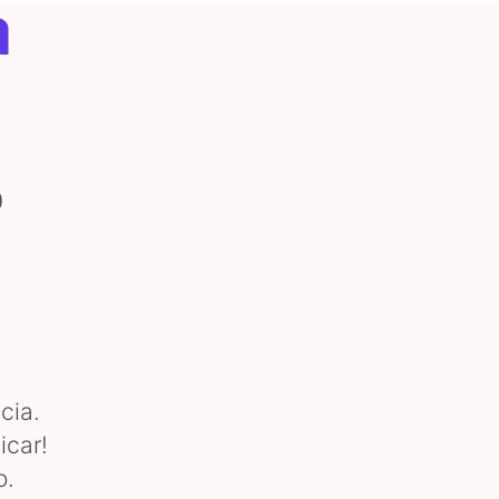
a
0
cia.
icar!
o.