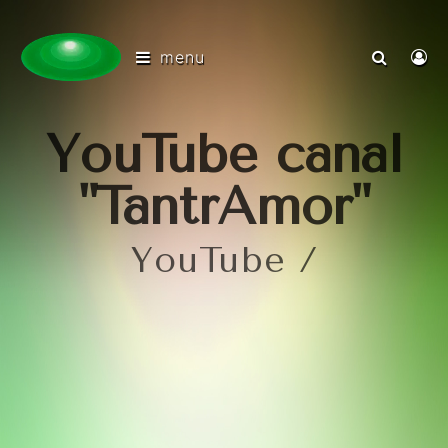
menu
YouTube canal
"TantrAmor"
YouTube /