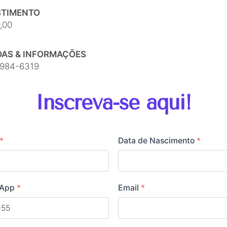
STIMENTO
,00
DAS & INFORMAÇÕES
5984-6319
Inscreva-se aqui!
*
Data de Nascimento
*
sApp
*
Email
*
+55
il