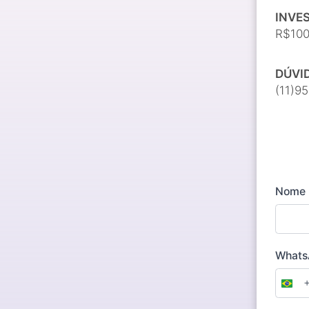
INVE
R$100
DÚVI
(11)9
Nome
What
Braz
+55