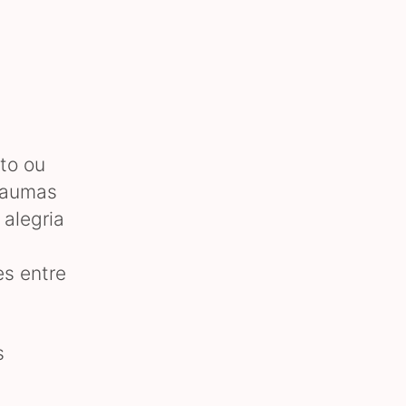
to ou
traumas
 alegria
s entre
rs