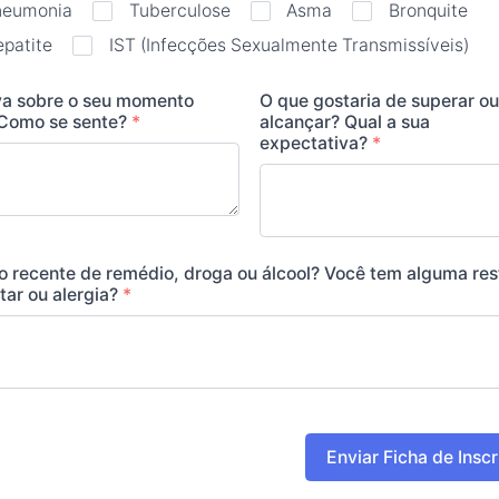
neumonia
Tuberculose
Asma
Bronquite
patite
IST (Infecções Sexualmente Transmissíveis)
va sobre o seu momento
O que gostaria de superar ou
 Como se sente?
*
alcançar? Qual a sua
expectativa?
*
o recente de remédio, droga ou álcool? Você tem alguma res
tar ou alergia?
*
Enviar Ficha de Insc