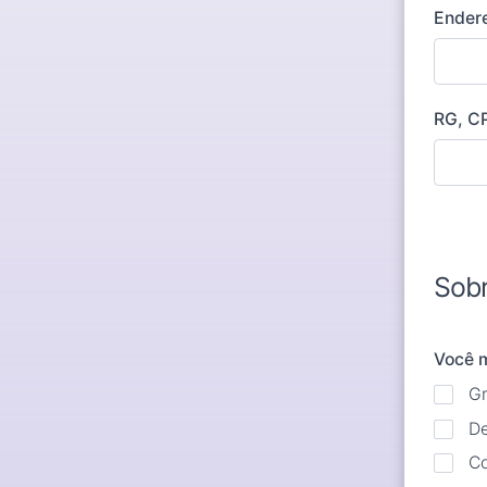
Ender
RG, C
Sobr
Você 
G
D
C