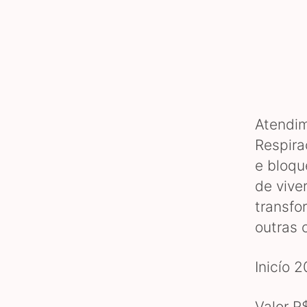
Atendim
Respira
e bloqu
de vive
transfo
outras 
Inicío 
Valor R