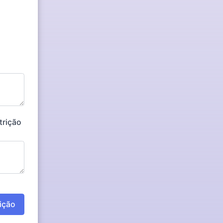
trição
rição