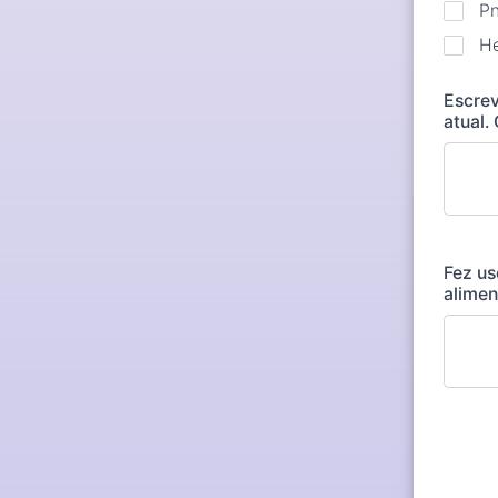
P
He
Escre
atual.
Fez us
alimen