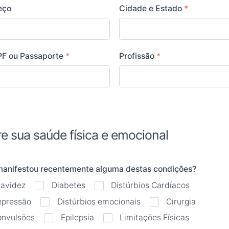
eço
Cidade e Estado
*
PF ou Passaporte
*
Profissão
*
e sua saúde física e emocional
manifestou recentemente alguma destas condições?
ravidez
Diabetes
Distúrbios Cardíacos
epressão
Distúrbios emocionais
Cirurgia
onvulsões
Epilepsia
Limitações Físicas