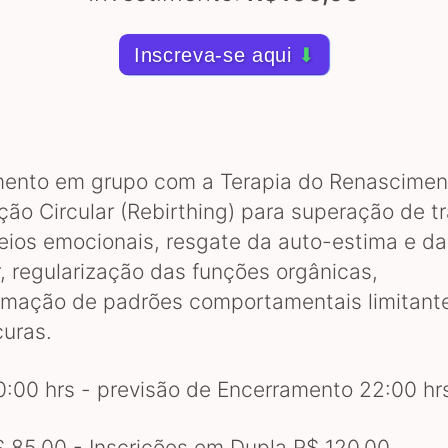
Inscreva-se aqui
⬇
ento em grupo com a Terapia do Renascimen
ção Circular (Rebirthing) para superação de 
eios emocionais, resgate da auto-estima e da
r, regularização das funções orgânicas,
rmação de padrões comportamentais limitante
curas.
20:00 hrs - previsão de Encerramento 22:00 h
$ 85,00 - Inscricões em Dupla R$ 120,00