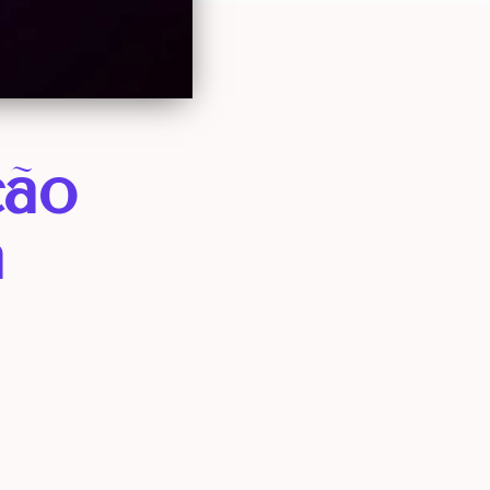
ção
a