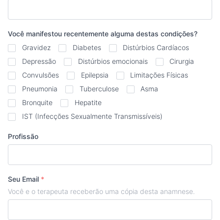
Você manifestou recentemente alguma destas condições?
Gravidez
Diabetes
Distúrbios Cardíacos
Depressão
Distúrbios emocionais
Cirurgia
Convulsões
Epilepsia
Limitações Físicas
Pneumonia
Tuberculose
Asma
Bronquite
Hepatite
IST (Infecções Sexualmente Transmissíveis)
Profissão
Seu Email
*
Você e o terapeuta receberão uma cópia desta anamnese.