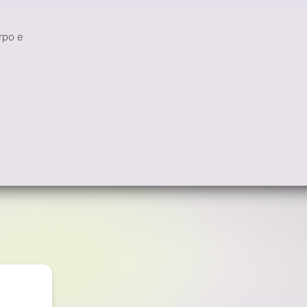
rpo e
e