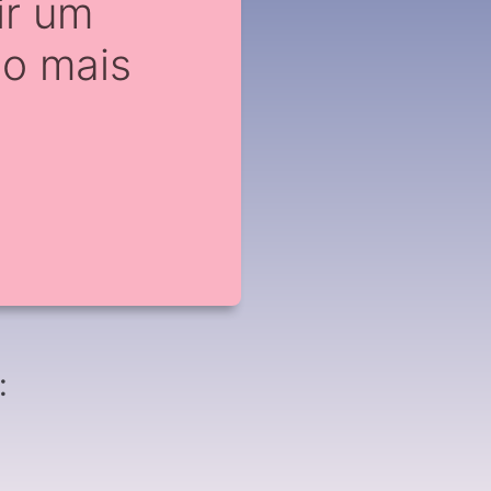
ir um
o mais
: