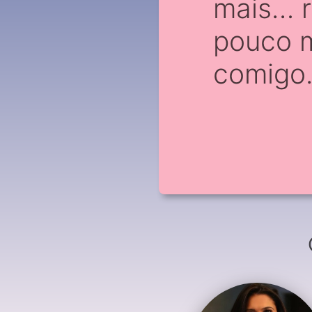
mais… r
pouco 
comigo.