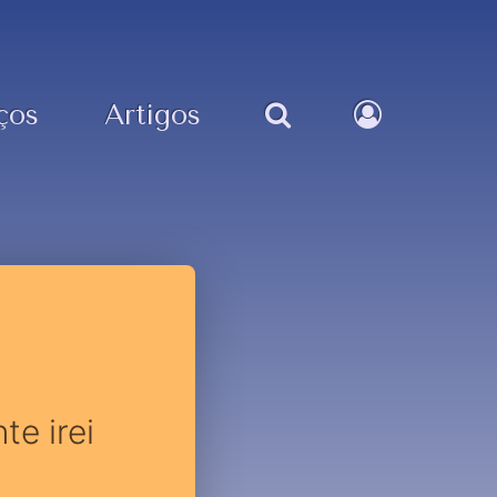
ços
Artigos
te irei