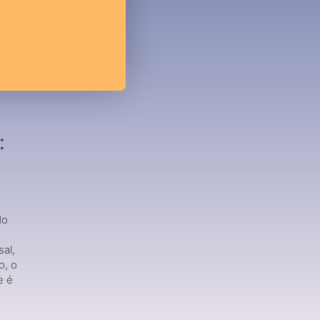
:
do
al,
o, o
e é