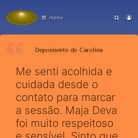
menu
Depoimento de Carolina
Me senti acolhida e
cuidada desde o
contato para marcar
a sessão. Maja Deva
foi muito respeitoso
e sensível. Sinto que