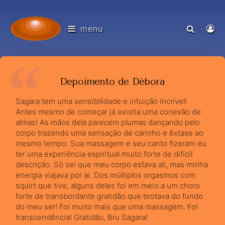
menu
Depoimento de Débora
Sagara tem uma sensibilidade e intuição incrível!
Antes mesmo de começar já existia uma conexão de
almas! As mãos dela parecem plumas dançando pelo
corpo trazendo uma sensação de carinho e êxtase ao
mesmo tempo. Sua massagem e seu canto fizeram eu
ter uma experiência espiritual muito forte de difícil
descrição. Só sei que meu corpo estava ali, mas minha
energia viajava por aí. Dos múltiplos orgasmos com
squirt que tive, alguns deles foi em meio a um choro
forte de transbordante gratidão que brotava do fundo
do meu ser! Foi muito mais que uma massagem. Foi
transcendência! Gratidão, Bru Sagara!