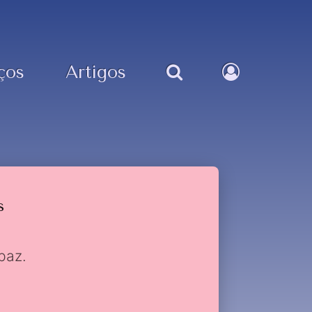
ços
Artigos
s
paz.