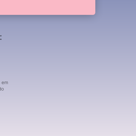
:
a em
do