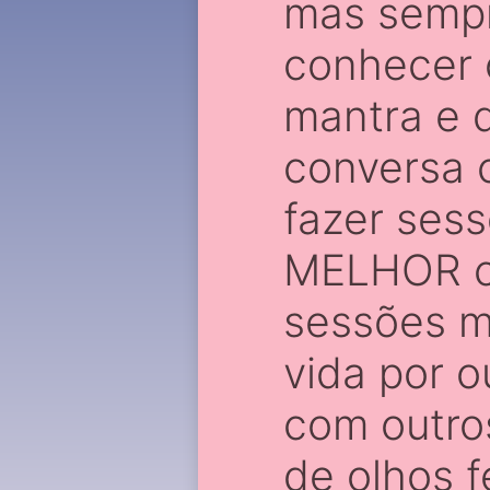
mas sempr
conhecer 
mantra e 
conversa c
fazer ses
MELHOR co
sessões m
vida por o
com outros
de olhos 