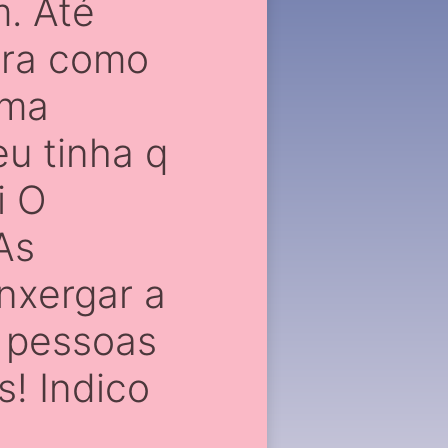
. Até
tra como
uma
u tinha q
i O
As
nxergar a
s pessoas
s! Indico