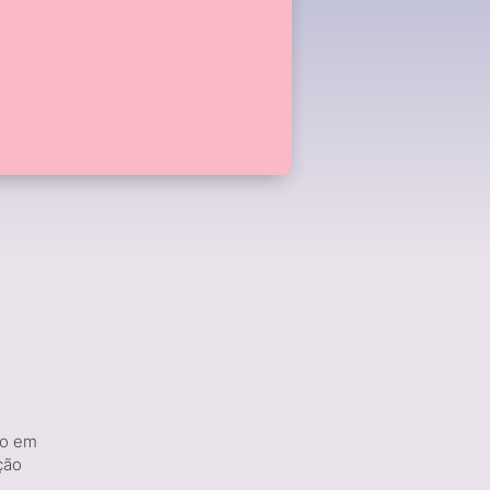
ão em
ção