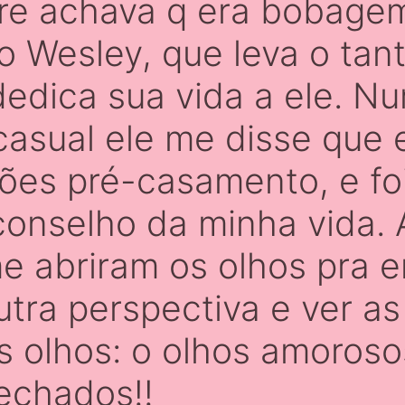
e achava q era bobagem
o Wesley, que leva o tan
dedica sua vida a ele. N
asual ele me disse que e
sões pré-casamento, e fo
nselho da minha vida. 
e abriram os olhos pra e
utra perspectiva e ver a
 olhos: o olhos amoroso
fechados!!