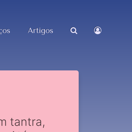
ços
Artigos
m tantra,