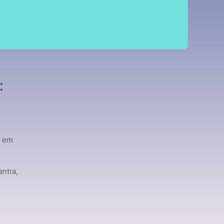
:
a em
antra,