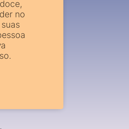
 doce,
der no
 suas
pessoa
va
so.