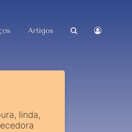
ços
Artigos
ura, linda,
nhecedora