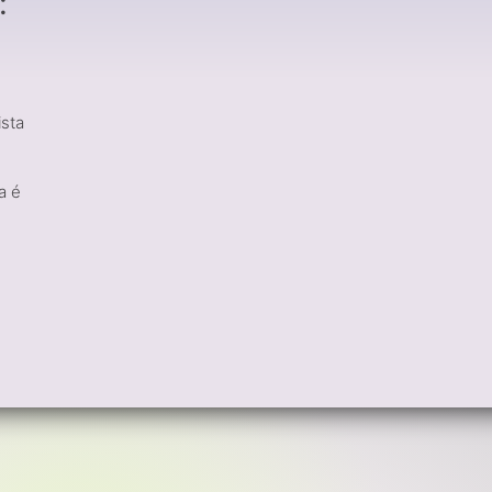
:
ista
a é