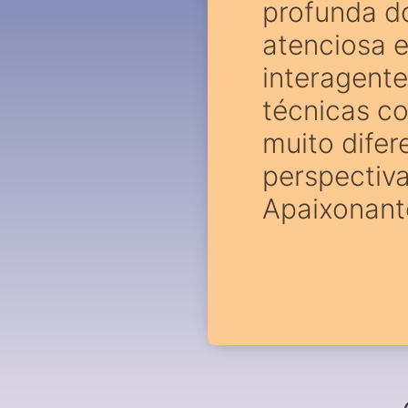
profunda d
atenciosa 
interagente
técnicas c
muito dife
perspectiv
Apaixonant