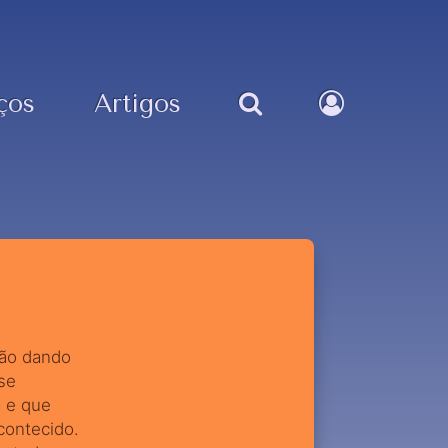
ços
Artigos
tão dando
se
a e que
contecido.