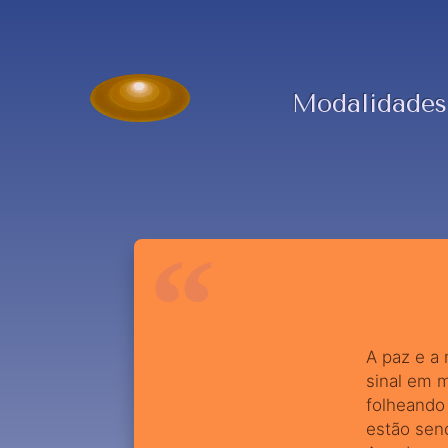
Modalidades
A paz e a 
sinal em m
folheando
estão sen