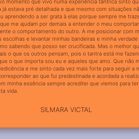
vo momento que vivo numa experiência tântrica sinto qu
a já estava pré detalhada e que mesmo com situações nã
ou aprendendo a ser grata à elas porque sempre me traz
e que me ajudam por demais a entender o meu comporta
mente o comportamento do outro. A me posicionar com m
 escolhas e levantar minhas bandeiras e minha verdade
mo sabendo que posso ser crucificada. Mas o melhor q
ais o que os outros pensam, pois o tantra está me faze
que o que importa sou eu e aqueles que amo. Que não 
edicência e me sinto cada vez mais forte para seguir a 
orresponder ao que fui predestinada e acordada a realiz
 em minha essência sempre acreditei que viemos para te
ta vida.
SILMARA VICTAL