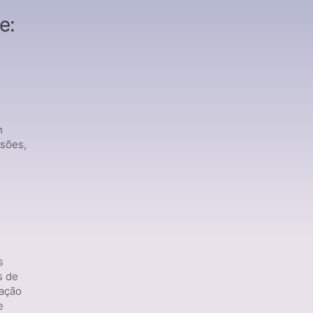
e:
m
ssões,
s
s de
zação
e