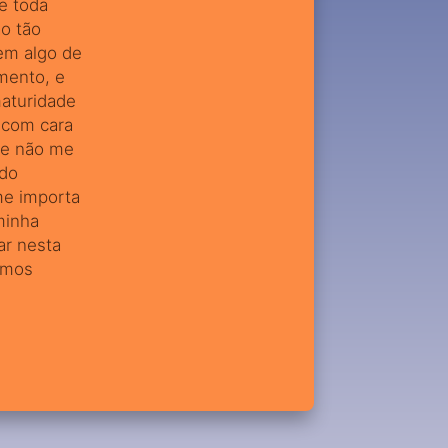
e toda
o tão
em algo de
mento, e
aturidade
 com cara
ue não me
ndo
me importa
minha
ar nesta
rmos