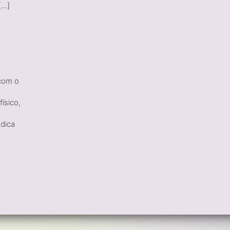
..]
 com o
ísico,
edica