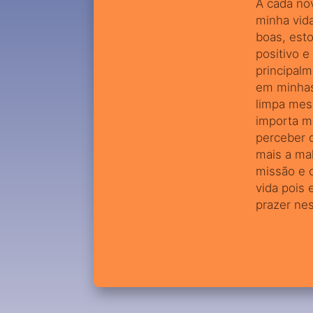
A cada no
minha vid
boas, est
positivo 
principal
em minhas
limpa mes
importa m
perceber 
mais a mal
missão e c
vida pois
prazer nes