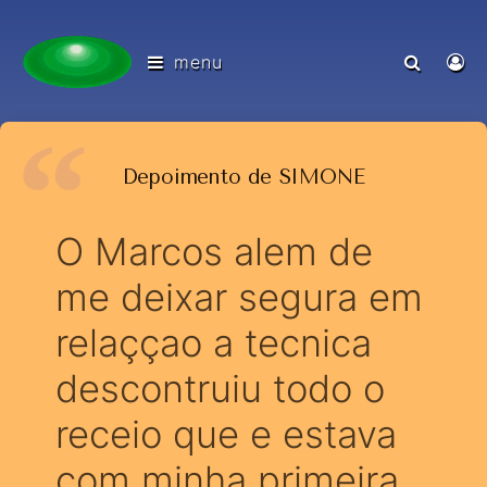
menu
Depoimento de SIMONE
O Marcos alem de
me deixar segura em
relaççao a tecnica
descontruiu todo o
receio que e estava
com minha primeira