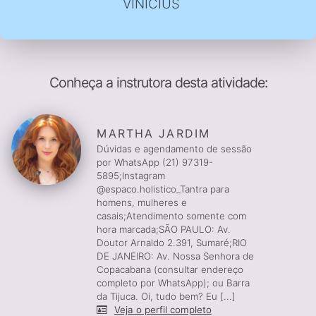
VINICIUS
Conheça a instrutora desta atividade:
MARTHA JARDIM
Dúvidas e agendamento de sessão
por WhatsApp (21) 97319-
5895;Instagram
@espaco.holistico_Tantra para
homens, mulheres e
casais;Atendimento somente com
hora marcada;SÃO PAULO: Av.
Doutor Arnaldo 2.391, Sumaré;RIO
DE JANEIRO: Av. Nossa Senhora de
Copacabana (consultar endereço
completo por WhatsApp); ou Barra
da Tijuca. Oi, tudo bem? Eu [...]
Veja o perfil completo