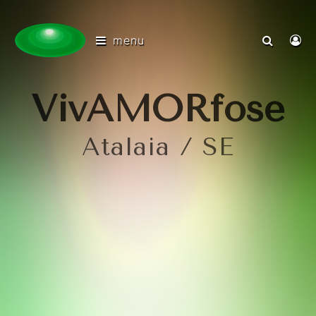
menu
VivAMORfose
Atalaia / SE