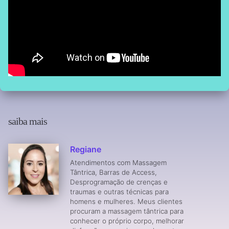
saiba mais
Regiane
Atendimentos com Massagem
Tântrica, Barras de Access,
Desprogramação de crenças e
traumas e outras técnicas para
homens e mulheres. Meus clientes
procuram a massagem tântrica para
conhecer o próprio corpo, melhorar