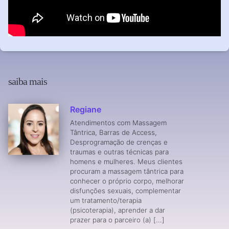
saiba mais
Regiane
Atendimentos com Massagem
Tântrica, Barras de Access,
Desprogramação de crenças e
traumas e outras técnicas para
homens e mulheres. Meus clientes
procuram a massagem tântrica para
conhecer o próprio corpo, melhorar
disfunções sexuais, complementar
um tratamento/terapia
(psicoterapia), aprender a dar
prazer para o parceiro (a) [...]