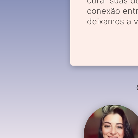
curar suas d
conexão entr
deixamos a v