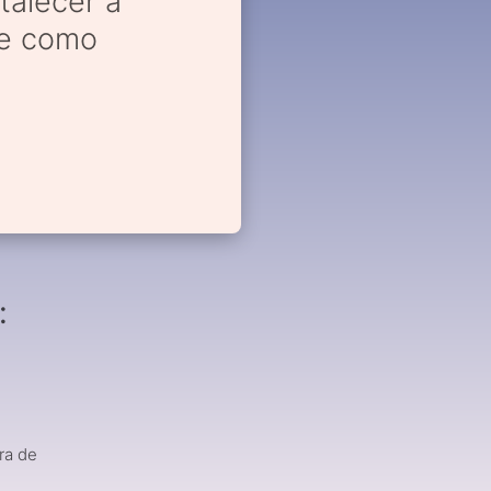
talecer a
re como
:
)
ra de