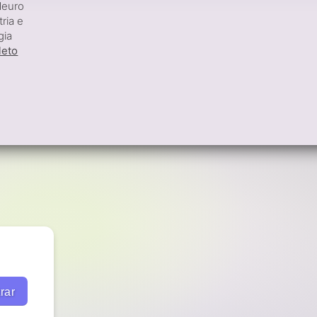
Neuro
ria e
gia
leto