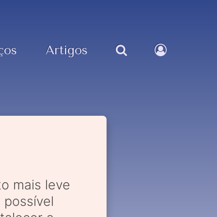
ços
Artigos
to mais leve
 possível