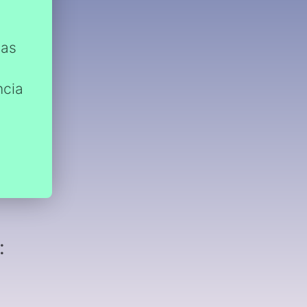
m
cas
ncia
: