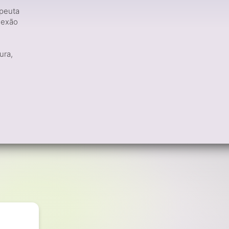
apeuta
nexão
ura,