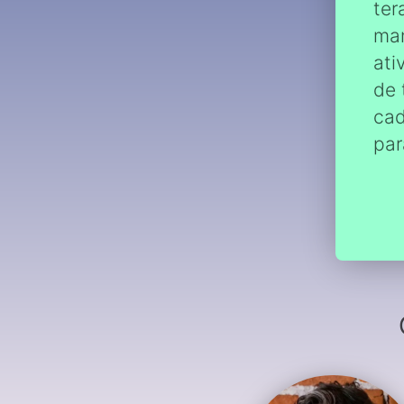
ter
man
ati
de 
cad
par