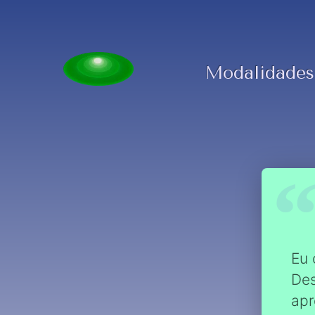
Modalidades
Eu 
Des
apr