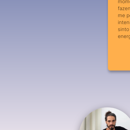
momen
faze
me pe
inten
sinto
ener