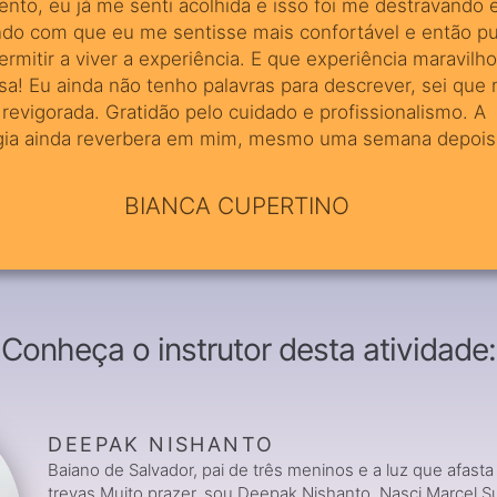
to, eu já me senti acolhida e isso foi me destravando 
ndo com que eu me sentisse mais confortável e então p
rmitir a viver a experiência. E que experiência maravilh
sa! Eu ainda não tenho palavras para descrever, sei que
 revigorada. Gratidão pelo cuidado e profissionalismo. A
gia ainda reverbera em mim, mesmo uma semana depois
BIANCA CUPERTINO
Conheça o instrutor desta atividade:
DEEPAK NISHANTO
Baiano de Salvador, pai de três meninos e a luz que afasta
trevas.Muito prazer, sou Deepak Nishanto. Nasci Marcel Su