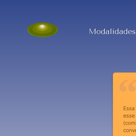
Modalidades
Essa 
esse
(com
conv