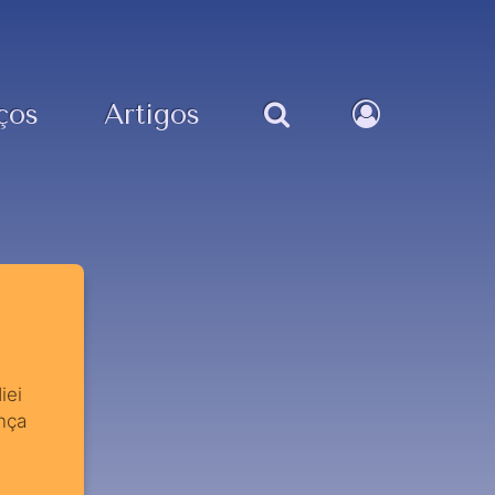
ços
Artigos
iei
nça