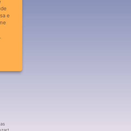
e
ude
osa e
 me
.
 as
zart,