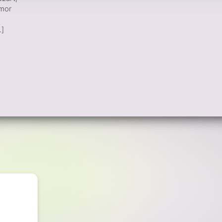
amor
.]