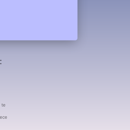
:
u
 te
e
tece