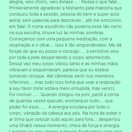
alegria, veio choro, veio êxtase ... . Nossa o que falar....
Primeiramente agradecer a Nishanto pela maestria que
conduziu toda a sessão, pessoa do bem e super auto
astral, sem palavras para descrever... até me emociono
em falar. O nome escolhido não poderia estar tão certo
na sua escolha, trouxe luz às minhas sombras.
Começamos com uma pequena meditação, com a
respiração e o olhar.... isso é tão emponderador. Me dá
forças de que eu posso e consigo .... a sensitive veio
por toda a pele despertando o corpo adormecido.
Dessa vez meu corpo vibrou tanto e as minhas mãos
vibravam e esquentavam, parecia que eu estava
tomando choque. Até câimbras senti nos membros
inferiores.... mas tudo isso tinha que usar a respiração
a seu favor (rsrsr estava meio entupida, mas venci).
Foi incrível .... . Quando chegou na yoni, perdi a conta
de quantas vezes ejaculei, encharquei tudo.... que
poder foi esse..... . A energia circulava por todo o
corpo, vibração da cabeça aos pés. Na hora de soltar o
ar tinha que colocar tudo aquilo para fora.... despertou
uma Shakti nesse momento, cheia de força e energia.
Levantei no meu tempo e depois finalizamos com uma