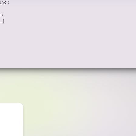
ência
 o
..]