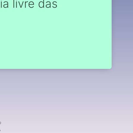
a livre das
o
,