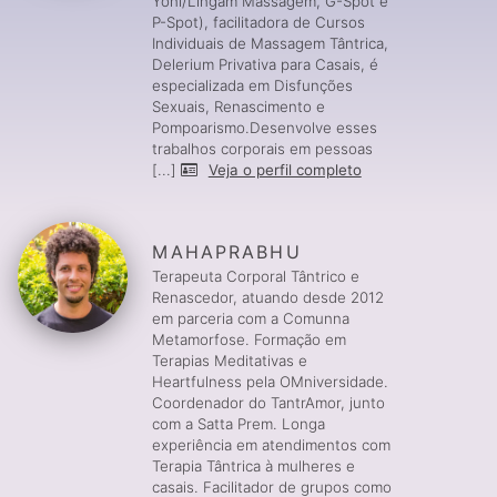
Yoni/Lingam Massagem, G-Spot e
P-Spot), facilitadora de Cursos
Individuais de Massagem Tântrica,
Delerium Privativa para Casais, é
especializada em Disfunções
Sexuais, Renascimento e
Pompoarismo.Desenvolve esses
trabalhos corporais em pessoas
[...]
Veja o perfil completo
MAHAPRABHU
Terapeuta Corporal Tântrico e
Renascedor, atuando desde 2012
em parceria com a Comunna
Metamorfose. Formação em
Terapias Meditativas e
Heartfulness pela OMniversidade.
Coordenador do TantrAmor, junto
com a Satta Prem. Longa
experiência em atendimentos com
Terapia Tântrica à mulheres e
casais. Facilitador de grupos como