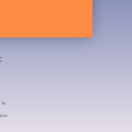
:
u
 te
e
tece