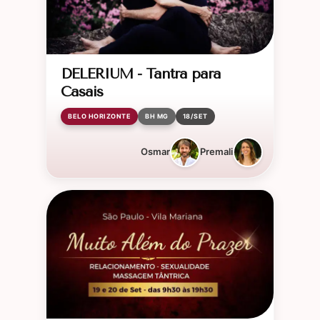
DELERIUM - Tantra para
Casais
BELO HORIZONTE
BH MG
18/SET
Osmar
Premali