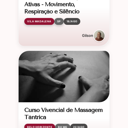
Ativas - Movimento,
Respiração e Silêncio
VILA MADALENA
SP
18/AGO
Gilson
Curso Vivencial de Massagem
Tântrica
BELO HORIZONTE
BH MG
22/AGO