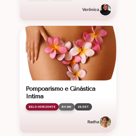
Verônica
Pompoarismo e Ginástica
Íntima
BELO HORIZONTE
BH MG
26/SET
Radha