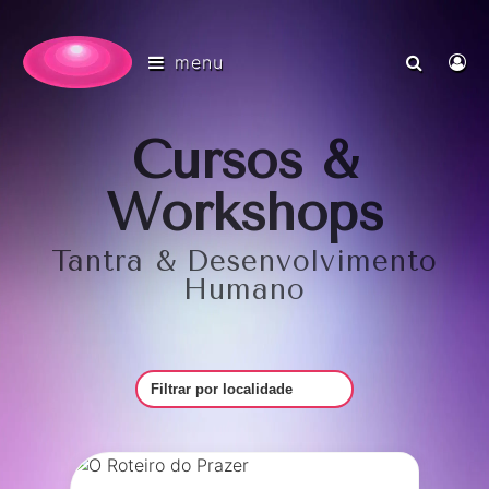
menu
Cursos &
Workshops
Tantra & Desenvolvimento
Humano
Filtrar por Local