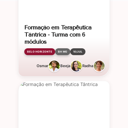
Formação em Terapêutica
Tântrica - Turma com 6
módulos
BELO HORIZONTE
BH MG
10/JUL
Osmar
Beeja
Radha