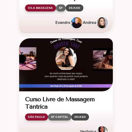
VILA MADALENA
SP
29/AGO
Evandro
Andrea
Curso Livre de Massagem
Tântrica
SÃO PAULO
SP CAPITAL
29/AGO
Verônica