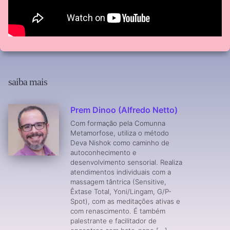
saiba mais
Prem Dinoo (Alfredo Netto)
Com formação pela Comunna
Metamorfose, utiliza o método
Deva Nishok como caminho de
autoconhecimento e
desenvolvimento sensorial. Realiza
atendimentos individuais com a
massagem tântrica (Sensitive,
Êxtase Total, Yoni/Lingam, G/P-
Spot), com as meditações ativas e
com renascimento. É também
palestrante e facilitador de