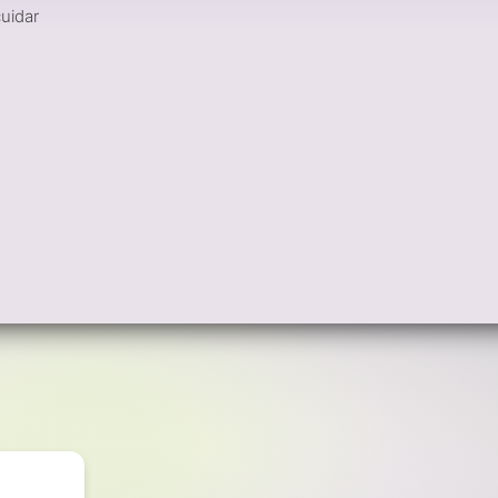
cuidar
o