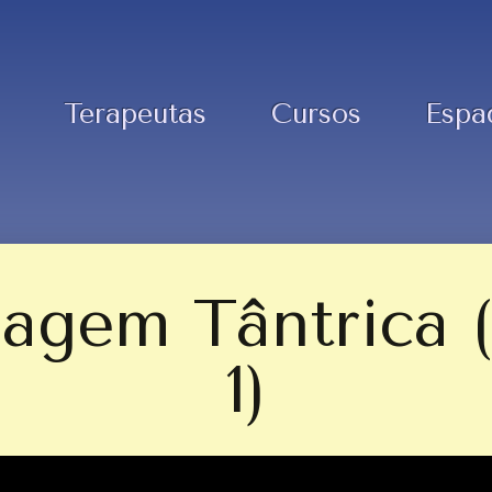
Terapeutas
Cursos
Espa
agem Tântrica (
1)