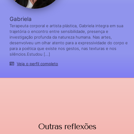
Gabriela
Terapeuta corporal e artista plástica, Gabriela integra em sua
trajetória o encontro entre sensibilidade, presença e
investigação profunda da natureza humana. Nas artes,
desenvolveu um olhar atento para a expressividade do corpo e
para a poética que existe nos gestos, nas texturas e nos
silêncios.Estudou [...]
Veja o perfil completo
Outras reflexões