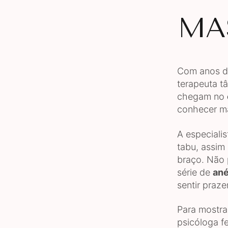
MA
Com anos de
terapeuta t
chegam no
conhecer ma
A especialis
tabu, assi
braço. Não 
série de
ané
sentir praz
Para mostra
psicóloga f