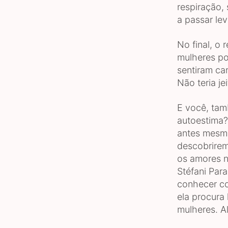
respiração
a passar le
No final, o 
mulheres po
sentiram ca
Não teria j
E você, tam
autoestima?
antes mesm
descobrirem
os amores 
Stéfani Par
conhecer co
ela procura
mulheres. A