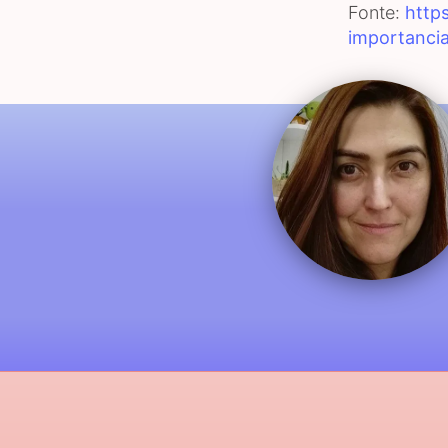
Fonte:
http
importanci