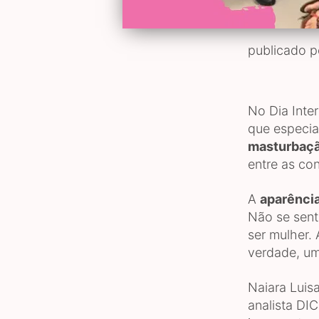
publicado 
No Dia Inte
que especia
masturbaç
entre as con
A
aparênci
Não se sent
ser mulher.
verdade, um
Naiara Luisa
analista DI