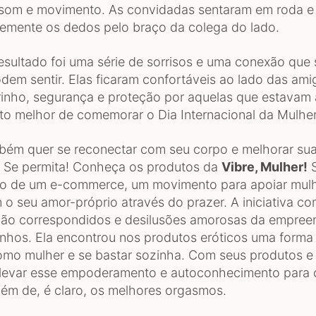
, som e movimento. As convidadas sentaram em roda 
vemente os dedos pelo braço da colega do lado.
resultado foi uma série de sorrisos e uma conexão que 
dem sentir. Elas ficaram confortáveis ao lado das ami
rinho, segurança e proteção por aquelas que estavam 
eito melhor de comemorar o Dia Internacional da Mulher
bém quer se reconectar com seu corpo e melhorar su
 Se permita! Conheça os produtos da
Vibre, Mulher!
S
o de um e-commerce, um movimento para apoiar mulh
 o seu amor-próprio através do prazer. A iniciativa 
não correspondidos e desilusões amorosas da empre
anhos. Ela encontrou nos produtos eróticos uma forma
mo mulher e se bastar sozinha. Com seus produtos e
 levar esse empoderamento e autoconhecimento para 
lém de, é claro, os melhores orgasmos.