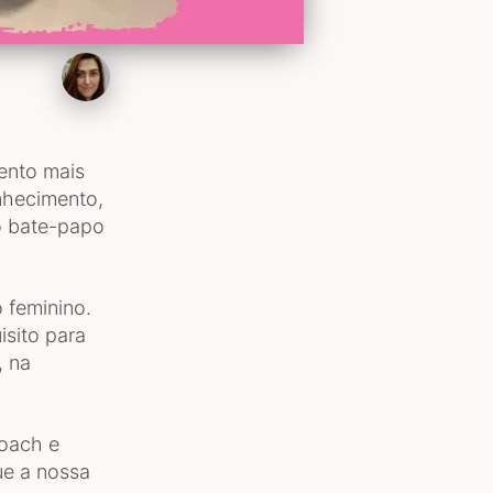
ento mais
nhecimento,
o bate-papo
 feminino.
sito para
, na
coach e
ue a nossa