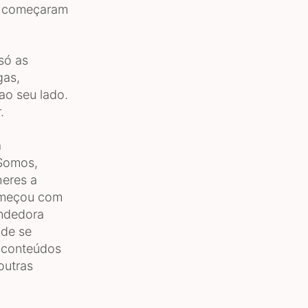
e começaram
só as
gas,
ao seu lado.
.
a
omos,
eres a
começou com
endedora
 de se
 conteúdos
outras