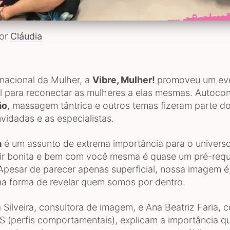
por
Cláudia
rnacional da Mulher, a
Vibre, Mulher!
promoveu um ev
l para reconectar as mulheres a elas mesmas. Autoco
ão
, massagem tântrica e outros temas fizeram parte d
vidadas e as especialistas.
a
é um assunto de extrema importância para o universo
ir bonita e bem com você mesma é quase um pré-requi
 Apesar de parecer apenas superficial, nossa imagem é
a forma de revelar quem somos por dentro.
 Silveira, consultora de imagem, e Ana Beatriz Faria, 
CS (perfis comportamentais), explicam a importância q