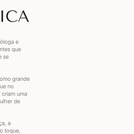
ICA
xóloga e
entes que
e se
 como grande
que no
” criam uma
ulher de
ça, a
do toque,