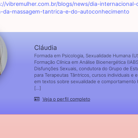
s://vibremulher.com.br/blogs/news/dia-internacional
a-da-massagem-tantrica-e-do-autoconhecimento
Cláudia
Formada em Psicologia, Sexualidade Humana (U
Formação Clínica em Análise Bioenergética (IABS
Disfunções Sexuais, condutora do Grupo de Estu
para Terapeutas Tântricos, cursos individuais e 
em textos sobre sexualidade e comportamento
[...]
Veja o perfil completo