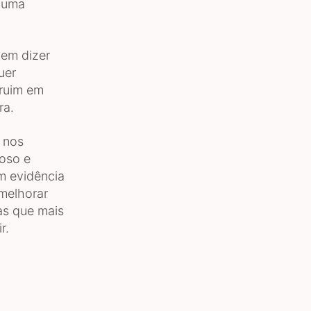
 uma
dem dizer
uer
 ruim em
ra.
 nos
loso e
m evidência
 melhorar
as que mais
r.