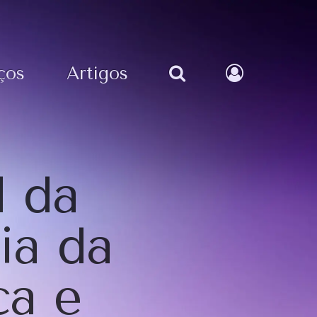
ços
Artigos
l da
ia da
ca e