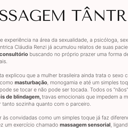
SSAGEM TÂNTR
 experiência na área da sexualidade, a psicóloga, se
ântrica Cláudia Renzi já acumulou relatos de suas paci
consultório
buscando no próprio prazer uma forma d
is.
ta explicou que a mulher brasileira ainda trata o sexo
m como
masturbação
, monogamia e até um simples to
pode se tocar e não pode ser tocada. Todos os “nãos
is de blindagem,
travas emocionais que impedem a m
er tanto sozinha quanto com o parceiro.
r às convidadas como um simples toque já faz diferen
ez um exercício chamado
massagem sensorial
, ligan