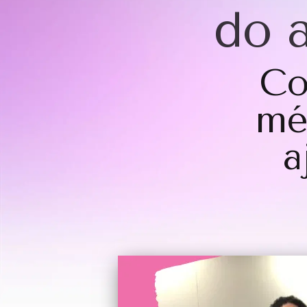
do 
Co
mé
a