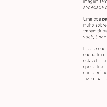
imagem tem
sociedade 
Uma boa
pa
muito sobre
transmitir 
você, é sob
Isso se en
enquadramos
estável. De
que outros.
característ
fazem parte