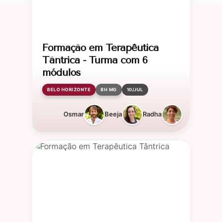
Formação em Terapêutica
Tântrica - Turma com 6
módulos
BELO HORIZONTE
BH MG
10/JUL
Osmar
Beeja
Radha