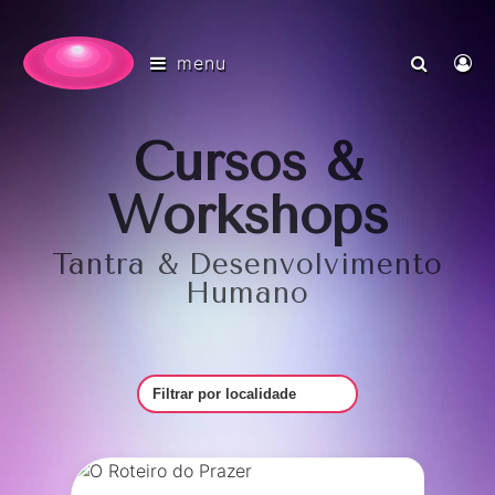
menu
Cursos &
Workshops
Tantra & Desenvolvimento
Humano
Filtrar por Local