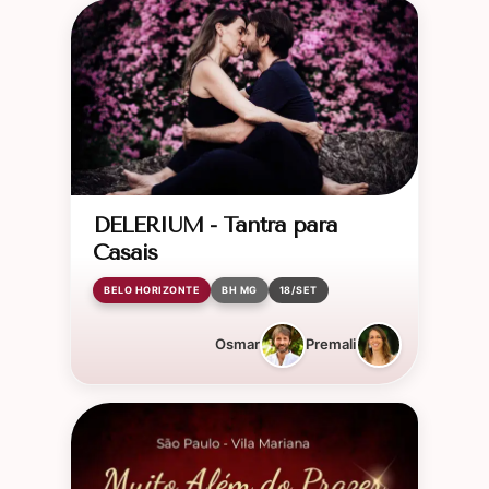
DELERIUM - Tantra para
Casais
BELO HORIZONTE
BH MG
18/SET
Osmar
Premali