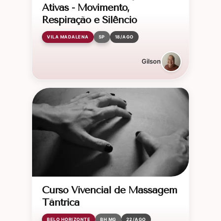
Ativas - Movimento,
Respiração e Silêncio
VILA MADALENA
SP
18/AGO
Gilson
Curso Vivencial de Massagem
Tântrica
BELO HORIZONTE
BH MG
22/AGO