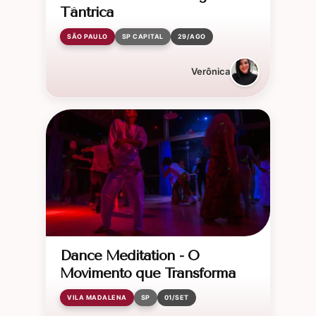
Tântrica
SÃO PAULO
SP CAPITAL
29/AGO
Verônica
Dance Meditation - O
Movimento que Transforma
VILA MADALENA
SP
01/SET