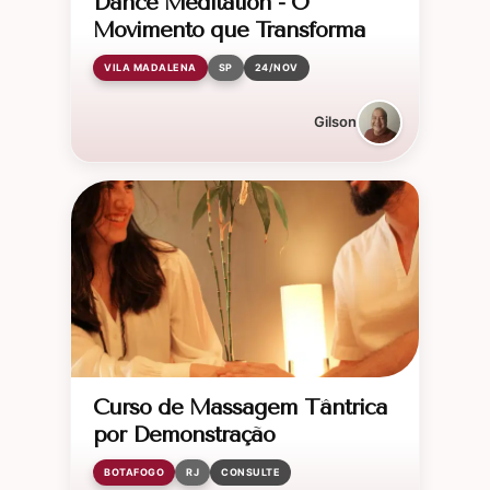
Dance Meditation - O
Movimento que Transforma
VILA MADALENA
SP
24/NOV
Gilson
Curso de Massagem Tântrica
por Demonstração
BOTAFOGO
RJ
CONSULTE